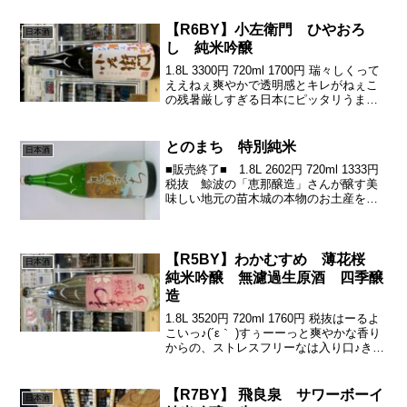
くる甘みのクオリティの高さっキレもよ
きよき。定期的に呑みた...
【R6BY】小左衛門 ひやおろ
日本酒
し 純米吟醸
1.8L 3300円 720ml 1700円 瑞々しくって
ええねぇ爽やかで透明感とキレがねぇこ
の残暑厳しすぎる日本にピッタリうまー
し٩( ᐛ )وそれでいてちょっと落ち着き感
もありなのでぇーす٩( 'ω' )و
とのまち 特別純米
日本酒
■販売終了■ 1.8L 2602円 720ml 1333円
税抜 鯨波の「恵那醸造」さんが醸す美
味しい地元の苗木城の本物のお土産をと
町とともに造った地の酒がこの「とのま
ち」ひだほまれを使用し恵那醸造さんら
しい芯のあるしっとりとした美味さ火
入...
【R5BY】わかむすめ 薄花桜
日本酒
純米吟醸 無濾過生原酒 四季醸
造
1.8L 3520円 720ml 1760円 税抜はーるよ
こいっ♪(´ε｀ )すぅーーっと爽やかな香り
からの、ストレスフリーなは入り口♪きょ
わんとしみうまぁなかわいい甘味が気持
ちよい♪(´ε｀ )最後は心地よいアクセント
な苦渋がうましっ( ...
【R7BY】 飛良泉 サワーボーイ
日本酒