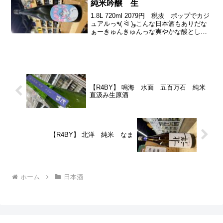
純米吟醸 生
1.8L 720ml 2079円 税抜 ポップでカジ
ュアルっ٩( ᐛ )وこんな日本酒もありだな
ぁーきゅんきゅんっな爽やかな酸としっ
とりきれいで蜜な美味さぁ最後のドライ
感も良きよーすわわーんな香りがすわー
ん。さらきゅいきゅいきゅいーーーん
な...
【R4BY】 鳴海 水面 五百万石 純米
直汲み生原酒
【R4BY】 北洋 純米 なま
ホーム
日本酒