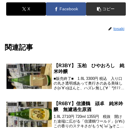
X
Facebook
コピー
tosaki
関連記事
【R3BY】 玉柏 ひやおろし 純
日本酒
米吟醸
■販売終了■ 1.8L 3300円 税込 入り口
の丸さ透明感あって奥行きのある美味し
さ(о´∀`о)ほんと、ハズレ無し(´∀｀*)ｳﾌﾌ可
愛さと丸い美味さ上品さほんとイイっす
よ。スキだわぁ♪( ´▽｀)山田錦を上手に
品よく、心地よく。杯を勧...
【R6BY】信濃鶴 頑卓 純米吟
日本酒
醸 無濾過生原酒
1.8L 2710円 720ml 1355円 税抜 開け
た途端に広がる「信濃鶴ワールド」(≧∀≦)
この香りのステキさがもう٩( 'ω' )وそこか
らの、クリアでありながら奥から伸びて