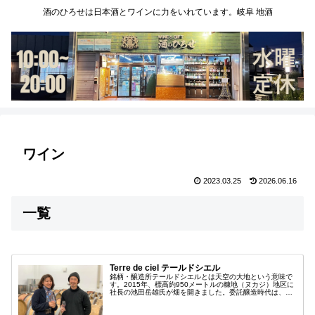
酒のひろせは日本酒とワインに力をいれています。岐阜 地酒
ワイン
2023.03.25
2026.06.16
一覧
Terre de ciel テールドシエル
銘柄・醸造所テールドシエルとは天空の大地という意味で
す。2015年、標高約950メートルの糠地（ヌカジ）地区に
社長の池田岳雄氏が畑を開きました。委託醸造時代は、冷
涼な気候を映したソーヴィニョン・ブランの素晴らしさが
話題でした。2020年に畑...