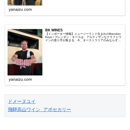
yanaizu.com
BK WINES
【インポーター情報】ニュージーランド生まれのBrendon
Keys / ブレンダン・キースは、アルティザンなクラフトワ
インの造り手が集まる、今、オーストラリアのみならず世
界で一番ホットな産地、南オーストラリアのバスケットレ
ンジで、その名声...
yanaizu.com
ドメーヌユイ
飛騨高山ワイン アポセカリー