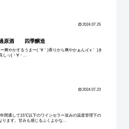
2024.07.25
無濾過原酒 四季醸造
ずすぃー爽やかするうまー( ´∀｀)香りから爽やかぁん♪(´ε｀ )き
っ(・∀・...
2024.07.23
成のため年間通して15℃以下のワインセラー並みの温度管理下の
ります。甘みも感じるふくよかな...