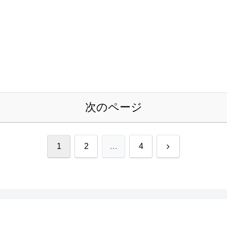
次のページ
次
1
2
…
4
へ