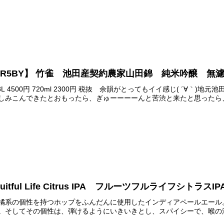
R5BY】 竹雀 池田産契約農家山田錦 純米吟醸 無
.8L 4500円 720ml 2300円 税抜 余韻がとってもイイ感じ( ´∀｀)
しみこんできたとおもったら、ぎゅーーーーんと苦渋と来たと思ったら、
ruitful Life Citrus IPA フルーツフルライフシトラスIP
橘系の個性を持つホップをふんだんに使用したインディアペールエール
。そしてその個性は、弾けるようにいきいきとし、スパイシーで、喉の渇きを最高に