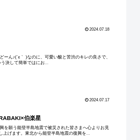
2024.07.18
旨味がどーん♪(´ε｀ )なのに、可愛い酸と苦渋のキレの良さで、
う決して簡単ではにお...
2024.07.17
RABAKI×伯楽星
地震の復興を願う能登半島地震で被災された皆さまへ心よりお見
上げます。東北から能登半島地震の復興を...