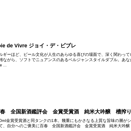
oie de Vivre ジョイ・デ・ビブレ
ルギーほど、ビール文化が人生のあらゆる喜びの場面で、深く関わって
雑ながら、ソフトでニュアンスのあるベルジャンスタイルダブル。あな
e ...
百春 全国新酒鑑評会 金賞受賞酒 純米大吟醸 槽搾
20ml金賞受賞酒と同タンクの1本。幾重にもかさなる上質な旨味の層
て、自分へのご褒美に百春 全国新酒鑑評会 金賞受賞酒 純米大吟醸 槽