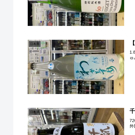
【
日本酒
1
ゅ
千
日本酒
7
外