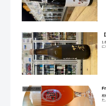
【
日本酒
1
に
F
それ以外の酒類
柑
た