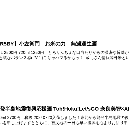
R5BY】小左衛門 お米の力 無濾過生酒
.8L 2500円 720ml 1250円 とろりんちょな口当たりからの濃密な
思議なバランス感( ´∀｀)こりゃハマるかもっ？‼︎蔵元さん情報等外米とい
登半島地震復興応援酒 Toh!Hoku!Let’sGO 奈良美智×A
20ml 2700円 税抜 20240720入荷しました！東北から能登半島
いを申し上げますとともに、被災地の一日も早い復興を心よりお祈り申し