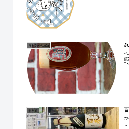
J
それ以外の酒類
ベ
複
Th
日本酒
7
し