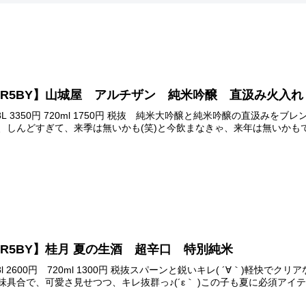
R5BY】山城屋 アルチザン 純米吟醸 直汲み火入れ
.8L 3350円 720ml 1750円 税抜 純米大吟醸と純米吟醸の直汲みを
、しんどすぎて、来季は無いかも(笑)と今飲まなきゃ、来年は無いかもで
R5BY】桂月 夏の生酒 超辛口 特別純米
.8l 2600円 720ml 1300円 税抜スパーンと鋭いキレ( ´∀｀)
味具合で、可愛さ見せつつ、キレ抜群っ♪(´ε｀ )この子も夏に必須アイテム