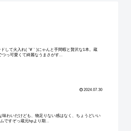
ブレンドして火入れ( ´∀｀)にゃんと手間暇と贅沢な1本。蔵
つっ可愛くて綺麗なうまさがす...
2024.07.30
軽快でクリアな味わいだけども、物足りない感はなく、ちょうどいい
ですぞっ蔵元hpより期...