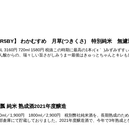
R5BY】 わかむすめ 月草(つきくさ) 特別純米 
.8L 3160円 720ml 1580円 税抜この時期に最高の1本♪(´ε｀ )みずみ
ん酸からの、瑞々しい旨さがしみうまー最後はきゅっとちゃんとキレも良し
瓢 純米 熟成酒2021年度醸造
20ml／1,900円 1800ml／2,900円 税別弊社純米酒を、長期熟
部倉庫にて貯蔵しておりました。2021年度醸造酒で、今年で3年熟成とな