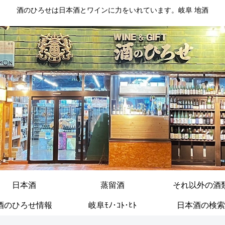
酒のひろせは日本酒とワインに力をいれています。岐阜 地酒
日本酒
蒸留酒
それ以外の酒
酒のひろせ情報
岐阜ﾓﾉ･ｺﾄ･ﾋﾄ
日本酒の検索