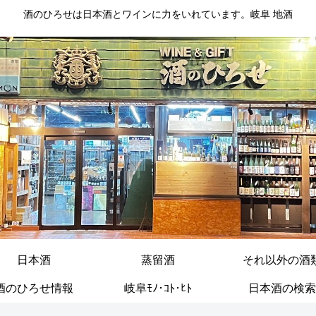
酒のひろせは日本酒とワインに力をいれています。岐阜 地酒
日本酒
蒸留酒
それ以外の酒
酒のひろせ情報
岐阜ﾓﾉ･ｺﾄ･ﾋﾄ
日本酒の検索