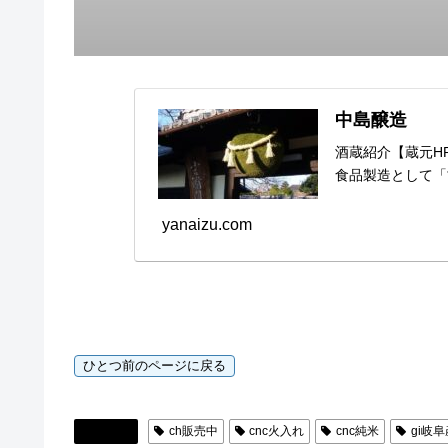
中島醸造
酒蔵紹介【蔵元H
食品製造として「
yanaizu.com
日本酒
ch販売中
cnc火入れ
cnc純米
gi岐阜