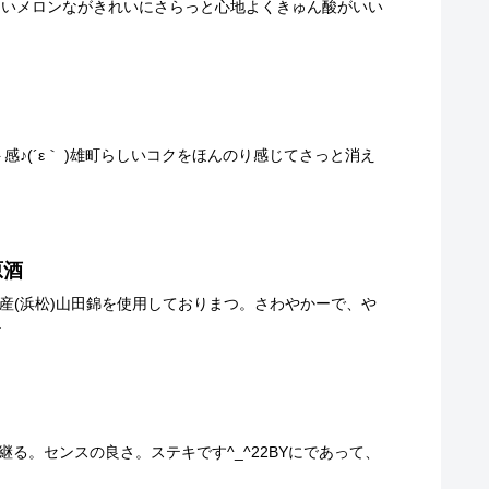
」 瑞々しいメロンながきれいにさらっと心地よくきゅん酸がいい
ット感♪(´ε｀ )雄町らしいコクをほんのり感じてさっと消え
原酒
遠江産(浜松)山田錦を使用しておりまつ。さわやかーで、や
.
に継る。センスの良さ。ステキです^_^22BYにであって、