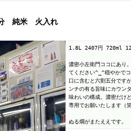
分 純米 火入れ
1.8L 2407円 720ml 
濃密小左衛門ココにあり
てください^_^穏やかでコ
口に含むと六割五分です
ンチの有る旨味にカウン
味わいの構成。濃密だけ
専用でお願いたします（笑
ぬる燗がまたええです。