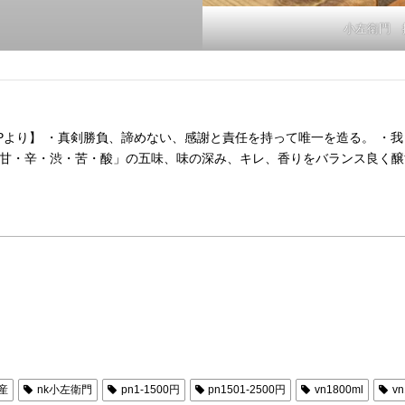
小左衛門 
Pより】 ・真剣勝負、諦めない、感謝と責任を持って唯一を造る。 ・
甘・辛・渋・苦・酸」の五味、味の深み、キレ、香りをバランス良く醸す
産
nk小左衛門
pn1-1500円
pn1501-2500円
vn1800ml
vn