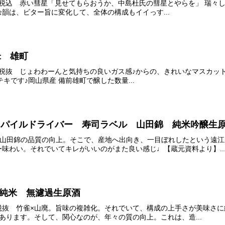
ml 1650円 税込 赤い彗星「見せてもらおうか、中島杜氏の彗星とやらを
)余韻は、ビター旨に変化して、全体の構成もイイっす...
米 雄町
l 1420円 税抜 じょわわーんと気持ちの良いガス感♪からの、きれいなマスカ
ステキです♪岡山県産 備前雄町で醸した数量...
門 パイルドライバー 寿司ラベル 山田錦 純米吟醸生
抜 静岡県山田錦の品質の向上。そこで、産地へ出向き、一目ぼれしたという
味わい。それでいてキレがいいのがまた良い感じ♩【蔵元資料より】..
廃純米 無濾過生原酒
00円 税抜 竹雀×山廃。旨味の複雑化。それでいて、構成の上手さが美味さ
あります。そして、関心なのが、年々の質の向上。これは、造...