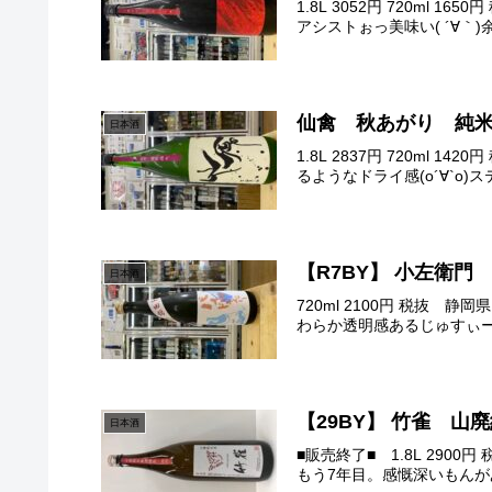
1.8L 3052円 720
アシストぉっ美味い( ´∀｀
仙禽 秋あがり 純
日本酒
1.8L 2837円 720m
るようなドライ感(о´∀`о)
【R7BY】 小左衛
日本酒
720ml 2100円 税
わらか透明感あるじゅすぃー
【29BY】 竹雀 山
日本酒
■販売終了■ 1.8L 29
もう7年目。感慨深いもんが