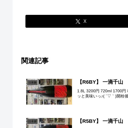
X
関連記事
【R6BY】 一滴千
日本酒
1.8L 3200円 720ml 170
ッと美味いっ♪( ´▽｀)開
【R5BY】 一滴千
日本酒