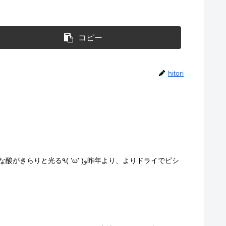
コピー
hitori
)و昨年より、よりドライでピシ