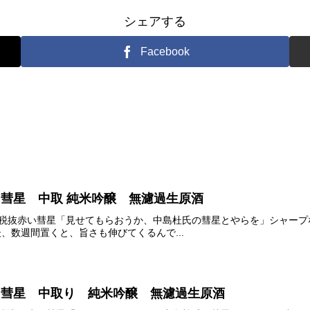
シェアする
Facebook
山 彗星 中取 純米吟醸 無濾過生原酒
0円 税抜赤い彗星「見せてもらおうか、中島杜氏の彗星とやらを」シャープな酸がきらりと光る٩( 'ω' 
栓後、数週間置くと、旨さも伸びてくるんで...
山 彗星 中取り 純米吟醸 無濾過生原酒