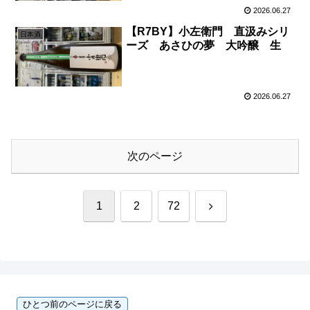
2026.06.27
【R7BY】小左衛門 直汲みシリ
日本酒
ーズ あさひの夢 大吟醸 生
2026.06.27
次のページ
次
1
2
72
へ