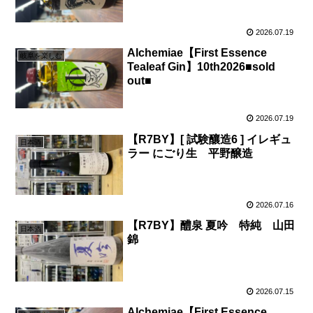
2026.07.19
Alchemiae【First Essence
岐阜を楽しむ
Tealeaf Gin】10th2026■sold
out■
2026.07.19
【R7BY】[ 試験釀造6 ] イレギュ
日本酒
ラー にごり生 平野醸造
2026.07.16
【R7BY】醴泉 夏吟 特純 山田
日本酒
錦
2026.07.15
Alchemiae【First Essence