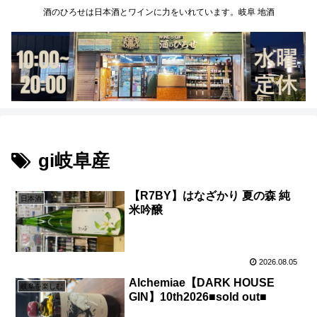
酒のひろせは日本酒とワインに力をいれています。岐阜 地酒
gi岐阜産
【R7BY】はなざかり 夏の森 純
日本酒
米吟醸
2026.08.05
Alchemiae【DARK HOUSE
岐阜を楽しむ
GIN】10th2026■sold out■