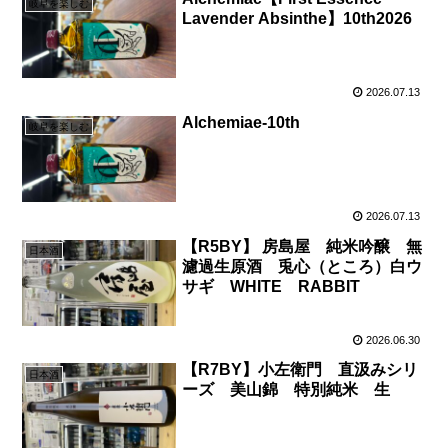
岐阜を楽しむ
Lavender Absinthe】10th2026
2026.07.13
Alchemiae-10th
岐阜を楽しむ
2026.07.13
【R5BY】 房島屋 純米吟醸 無
日本酒
濾過生原酒 兎心（ところ）白ウ
サギ WHITE RABBIT
2026.06.30
【R7BY】小左衛門 直汲みシリ
日本酒
ーズ 美山錦 特別純米 生