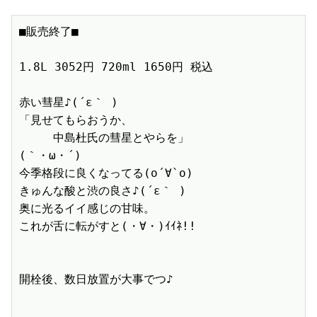
■販売終了■　

1.8L 3052円 720ml 1650円 税込　

赤い彗星♪(´ε｀ )

「見せてもらおうか、

　　　中島杜氏の彗星とやらを」 

(｀・ω・´)

今季格段に良くなってる(о´∀`о)

きゅんな酸と渋の良さ♪(´ε｀ )

奥に光るイイ感じの甘味。

これが舌に転がすと(・∀・)ｲｲﾈ!!

開栓後、数日放置が大事でつ♪
