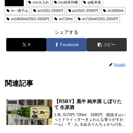
日本酒
cnc火入れ
cnc純米吟醸
gi岐阜産
ni一滴千山
pn1501-2500円
pn2501-3500円
vn1800ml
vn1800ml/2501-3500円
vn720ml
vn720ml/1501-2500円
シェアする
X
Facebook
コピー
tosaki
関連記事
【R5BY】黒牛 純米酒 しぼりた
日本酒
て 生原酒
1.8L 3170円 720ml 1585円 税抜ぎゅい
っとドライっすーきょわんな香りがすわ
ーん( ・∇・)しるぬるりんちょからの丸い
メロンやビターな甘みまあーるく♪( ´θ｀)