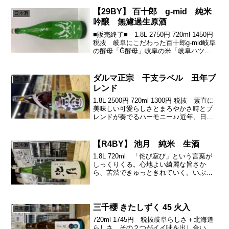
そこから、にがしぶぎゅぎゅぎゅっとど
らーいに渋がどーん！これが...
【29BY】 百十郎 g-mid 純米
日本酒
吟醸 無濾過生原酒
■販売終了■ 1.8L 2750円 720ml 1450円
税抜 岐阜にこだわった百十郎g-mid岐阜
の酵母「Ḡ酵母」岐阜の米「岐阜ハツシ
モ」爽やかな美味さ。そのグリーンのラ
ベルからもその爽やか三組が滲み出てい
ます。グラスに注ぐと香りからも...
ダルマ正宗 干支ラベル 丑年ブ
日本酒
レンド
1.8L 2500円 720ml 1300円 税抜 素直に
美味しい可愛らしさとまろやかさ時とブ
レンドが奏でるハーモニー♪♪近年、日本
よりも海外で人気の「達磨正宗」さんの
干支ラベル。古酒の世界へいらしゃーい♪
今年はモウモウ牛です。ホルスタイン...
【R4BY】 池月 純米 生酒
日本酒
1.8L 720ml 「侘び寂び」という言葉が
しっくりくる。心地よい綺麗な旨さか
ら、苦渋できゅっときれていく。いぶし
銀ですな(о´∀`о)能登の小さな蔵の質の良
い1本をつくり続ける良き。黄色い果実系
が穏やかに心地よくじょわすーーーーっ
ときて...
三千櫻 きたしずく 45 火入
日本酒
720ml 1745円 税抜岐阜らしさ＋北海道
らしさ。その２つがイイ味を出し合い。