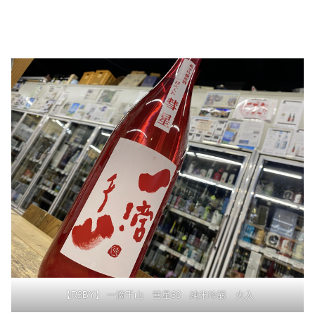
【R3BY】 一滴千山 彗星60 純米吟醸 火入