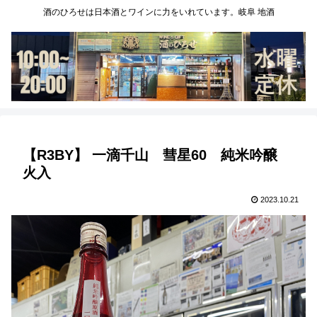
酒のひろせは日本酒とワインに力をいれています。岐阜 地酒
【R3BY】 一滴千山 彗星60 純米吟醸
火入
2023.10.21