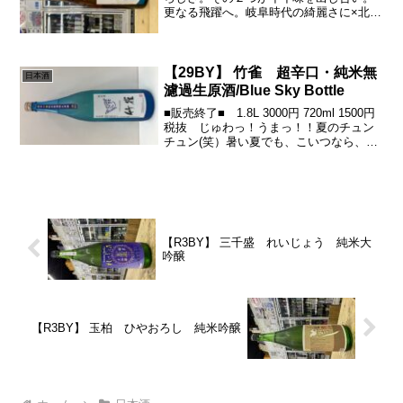
更なる飛躍へ。岐阜時代の綺麗さに×北海
道らしさの奥の懐の深さを存分に感じる1
本。三千櫻さん蔵元hpよりーーーーーー
ーーーーーーーーーーー酒は人と自然の
絶妙な協...
【29BY】 竹雀 超辛口・純米無
日本酒
濾過生原酒/Blue Sky Bottle
■販売終了■ 1.8L 3000円 720ml 1500円
税抜 じゅわっ！うまっ！！夏のチュン
チュン(笑）暑い夏でも、こいつなら、あ
ぁぁぁー呑みたいーってなる日本酒の一
つだと思います^_^超辛口といってもいろ
いろありますね^_^！竹雀の超...
【R3BY】 三千盛 れいじょう 純米大
吟醸
【R3BY】 玉柏 ひやおろし 純米吟醸