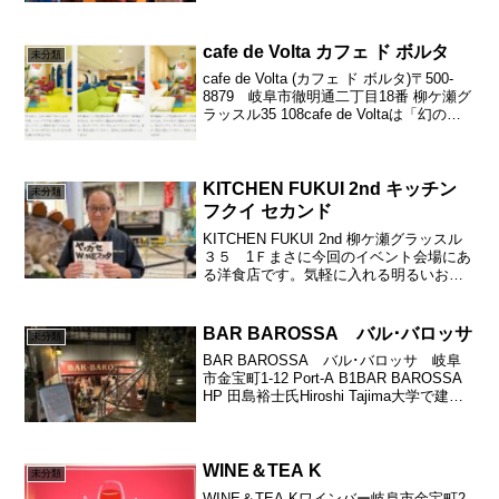
格で提供する』という使命（MISSION）
を達成するために存在してい...
cafe de Volta カフェ ド ボルタ
未分類
cafe de Volta (カフェ ド ボルタ)〒500-
8879 岐阜市徹明通二丁目18番 柳ケ瀬グ
ラッスル35 108cafe de Voltaは「幻のコ
ーヒー」とも呼ばれる高品質で希少な
「トラジャコーヒー」を味わえるカフ
ェ。グリーン...
KITCHEN FUKUI 2nd キッチン
未分類
フクイ セカンド
KITCHEN FUKUI 2nd 柳ケ瀬グラッスル
３５ 1Ｆまさに今回のイベント会場にあ
る洋食店です。気軽に入れる明るいお店
で、シェフもスタッフも温かい人柄で感
じの良い雰囲気。ホテル『グランベール
岐山』で総料理長をされていた福井シェ
BAR BAROSSA バル･バロッサ
未分類
フの洋...
BAR BAROSSA バル･バロッサ 岐阜
市金宝町1-12 Port-A B1BAR BAROSSA
HP 田島裕士氏Hiroshi Tajima大学で建築
を学んだ後に料理の道へ。岐阜、名古屋
を中心に数店のレストランで勤務後、渡
伊。故郷岐...
WINE＆TEA K
未分類
WINE＆TEA Kワインバー岐阜市金宝町2-