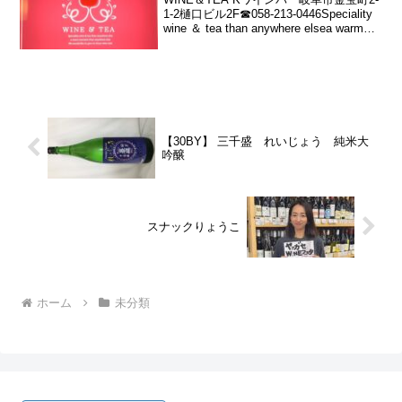
1-2樋口ビル2F☎︎058-213-0446Speciality
wine ＆ tea than anywhere elsea warm
moment than anywhere elseWe...
【30BY】 三千盛 れいじょう 純米大
吟醸
スナックりょうこ
ホーム
未分類