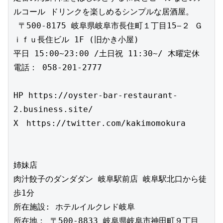
ルコール ドリンクを楽しめるシンプルな居酒屋。

 〒500-8175 岐阜県岐阜市長住町１丁目15−２ Ｇ
ｉｆｕ長住ビル 1F (旧かき小屋) 

平日 15:00~23:00 /土日祝 11:30~/ 木曜定休

電話： 058-201-2777

HP https://oyster-bar-restaurant-
2.business.site/

X　https://twitter.com/kakimomokura

姉妹店

肉汁餃子のダンダダン 岐阜駅前店 岐阜駅北口から徒
歩1分

所在施設: ホテルイルクレド岐阜

所在地： 〒500-8833 岐阜県岐阜市神田町９丁目 