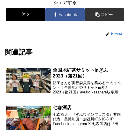
シェアする
X
Facebook
コピー
hirose
関連記事
全国地紅茶サミットinぎふ
未分類
2023（第21回）
鮎子さんが実行委員長を務める一大イベ
ント！全国地紅茶サミットinぎふ
2023（第21回）ayuko kasahara岐阜県岐
阜市で紅茶教室「Tea tres R」を主宰して
います・ギャラリー水の音・第4土曜日カ
ルチャーアカデミー イオン...
七森酒店
未分類
七森酒店 『ぎふワインフェスタ』共同
代表 美濃加茂市加茂川町2-10-5HP
Facebook instagram X 七森酒店は『出所
のしっかりした高品質のワインを適正価