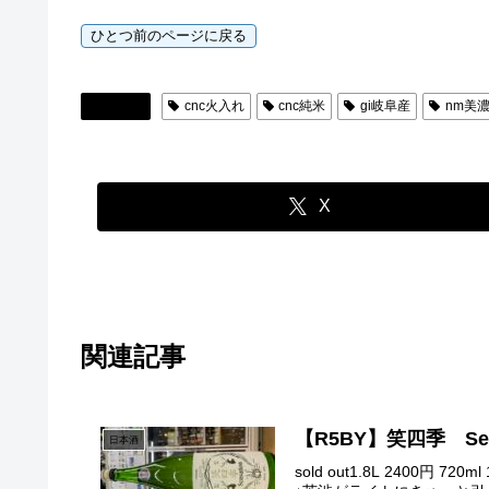
日本酒
cnc火入れ
cnc純米
gi岐阜産
nm美
X
関連記事
【R5BY】笑四季 S
日本酒
sold out1.8L 240