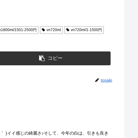
n1800ml/1501-2500円
vn720ml
vn720ml/1-1500円
コピー
tosaki
ぁー♪(´ε｀ )イイ感じの綺麗さ♪そして、今年の白は、引きも良き