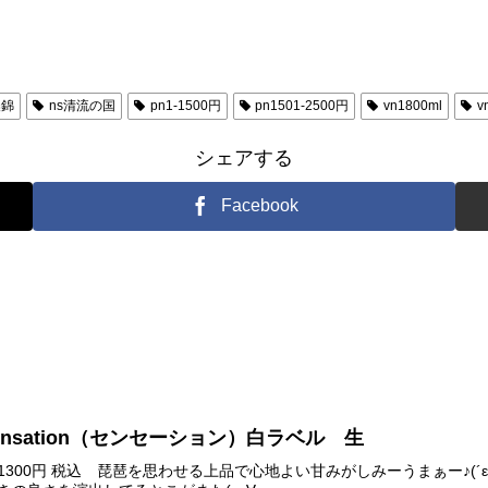
濃錦
ns清流の国
pn1-1500円
pn1501-2500円
vn1800ml
v
シェアする
Facebook
ensation（センセーション）白ラベル 生
0円 720ml 1300円 税込 琵琶を思わせる上品で心地よい甘みがしみーうま