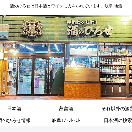
酒のひろせは日本酒とワインに力をいれています。岐阜 地酒
日本酒
蒸留酒
それ以外の酒
酒のひろせ情報
岐阜ﾓﾉ･ｺﾄ･ﾋﾄ
日本酒の検索