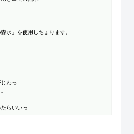
森水」を使用しちょります。

じわっ

。

めたらいいっ