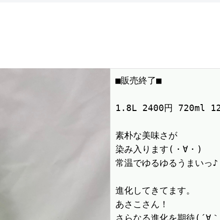
■販売終了■　

1.8L 2400円 720ml 
素朴な美味さが

染み入ります(・∀・)

常温でゆるゆるうまいっ♪

進化してきてます。

あさこさん！

さらなる進化を期待(´∀｀*)