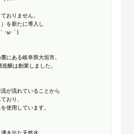
ておりません。

）を新たに導入し

ω･´)ゞ

麓にある岐阜県大垣市。

酒造醸は創業しました。

流が流れていることから

ており、

を使用しています。

湧き出た天然水
