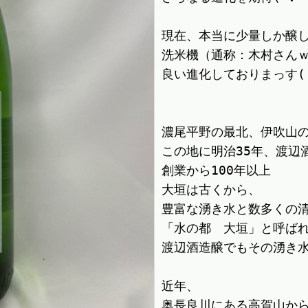
現在、本当に少量しか醸し
洗米機（通称：木村さんｗ
良い進化しておりまっす(｀･
濃尾平野の最北、伊吹山の
この地に明治35年、渡辺
創業から100年以上

大垣は古くから、

豊富な湧き水と数多くの清
「水の都　大垣」と呼ばれ
渡辺酒造醸でもその湧き水
近年、

奥長良川にある高賀山から