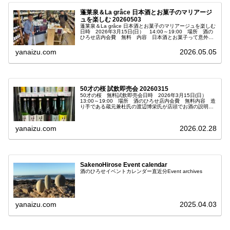
蓬莱泉＆La grâce 日本酒とお菓子のマリアージ
ュを楽しむ 20260503
蓬莱泉＆La grâce 日本酒とお菓子のマリアージュを楽しむ
日時 2026年3月15日(日） 14:00～19:00 場所 酒の
ひろせ店内会費 無料 内容 日本酒とお菓子って意外と
合うよね！ という会話が発端で、このイベントが企
画され...
yanaizu.com
2026.05.05
50才の桜 試飲即売会 20260315
50才の桜 無料試飲即売会日時 2026年3月15日(日）
13:00～19:00 場所 酒のひろせ店内会費 無料内容 造
り手である蔵元兼杜氏の渡辺博栄氏が店頭でお酒の説明を
してくださいます。 今年、５０歳になる渡辺博栄社
長の歳をラベル...
yanaizu.com
2026.02.28
SakenoHirose Event calendar
酒のひろせイベントカレンダー直近分Event archives
yanaizu.com
2025.04.03