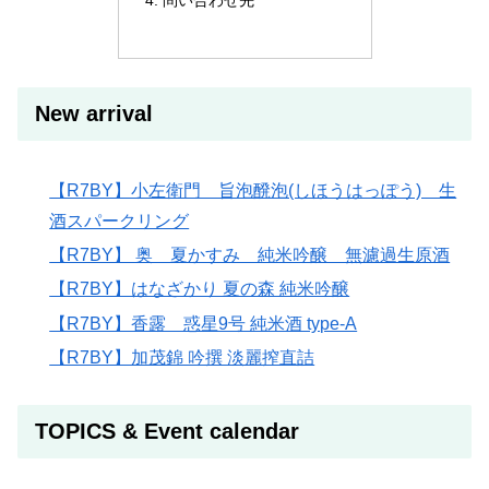
New arrival
【R7BY】小左衛門 旨泡醗泡(しほうはっぽう) 生
酒スパークリング
【R7BY】 奥 夏かすみ 純米吟醸 無濾過生原酒
【R7BY】はなざかり 夏の森 純米吟醸
【R7BY】香露 惑星9号 純米酒 type-A
【R7BY】加茂錦 吟撰 淡麗搾直詰
TOPICS & Event calendar