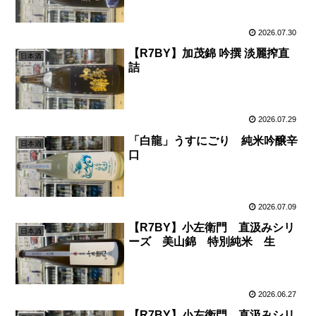
2026.07.30
【R7BY】加茂錦 吟撰 淡麗搾直
日本酒
詰
2026.07.29
「白龍」うすにごり 純米吟醸辛
日本酒
口
2026.07.09
【R7BY】小左衛門 直汲みシリ
日本酒
ーズ 美山錦 特別純米 生
2026.06.27
【R7BY】小左衛門 直汲みシリ