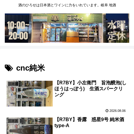
酒のひろせは日本酒とワインに力をいれています。岐阜 地酒
cnc純米
【R7BY】小左衛門 旨泡醗泡(し
日本酒
ほうはっぽう) 生酒スパークリ
ング
2026.08.06
【R7BY】香露 惑星9号 純米酒
日本酒
type-A