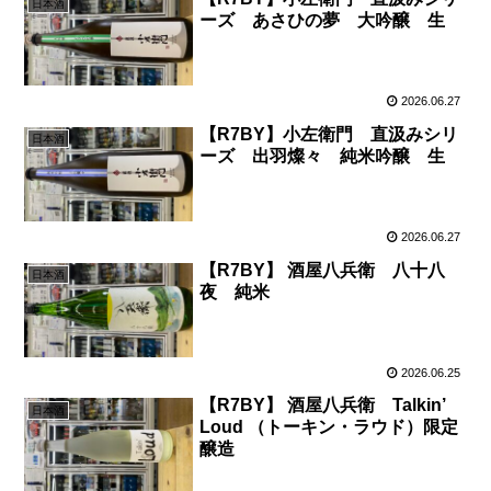
日本酒
ーズ あさひの夢 大吟醸 生
2026.06.27
【R7BY】小左衛門 直汲みシリ
日本酒
ーズ 出羽燦々 純米吟醸 生
2026.06.27
【R7BY】 酒屋八兵衛 八十八
日本酒
夜 純米
2026.06.25
【R7BY】 酒屋八兵衛 Talkin’
日本酒
Loud （トーキン・ラウド）限定
醸造