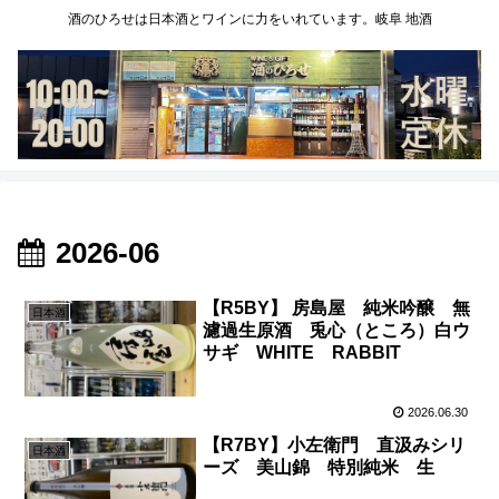
酒のひろせは日本酒とワインに力をいれています。岐阜 地酒
2026-06
【R5BY】 房島屋 純米吟醸 無
日本酒
濾過生原酒 兎心（ところ）白ウ
サギ WHITE RABBIT
2026.06.30
【R7BY】小左衛門 直汲みシリ
日本酒
ーズ 美山錦 特別純米 生