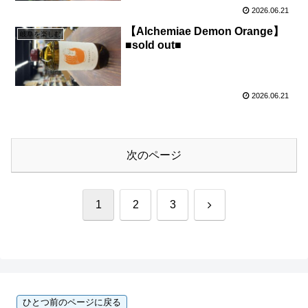
2026.06.21
【Alchemiae Demon Orange】
岐阜を楽しむ
■sold out■
2026.06.21
次のページ
次
1
2
3
へ