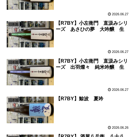
2026.06.27
【R7BY】小左衛門 直汲みシリ
日本酒
ーズ あさひの夢 大吟醸 生
2026.06.27
【R7BY】小左衛門 直汲みシリ
日本酒
ーズ 出羽燦々 純米吟醸 生
2026.06.27
【R7BY】鯨波 夏吟
日本酒
2026.06.26
【R7BY】 酒屋八兵衛 八十八