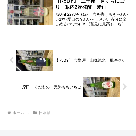
【R5BY】 三千櫻 さくらにご
日本酒
り 瓶内2次発酵 愛山
720ml 2273円 税込 春を告げるきゃわい
い1本♪愛山のかわいらしさが、存分に楽
しめるのでつ( ´∀｀)花見に最高ぉーな1本
っす(ﾟ∀ﾟ)新たな出発の季節( ´∀｀)春のウ
キウキにぴったし♪相変わらずうみゃい♪
愛山×三千櫻さんの安定の...
【R3BY】 市野屋 山廃純米 風さやか
原田 くだもの 完熟ももいちご
ホーム
日本酒