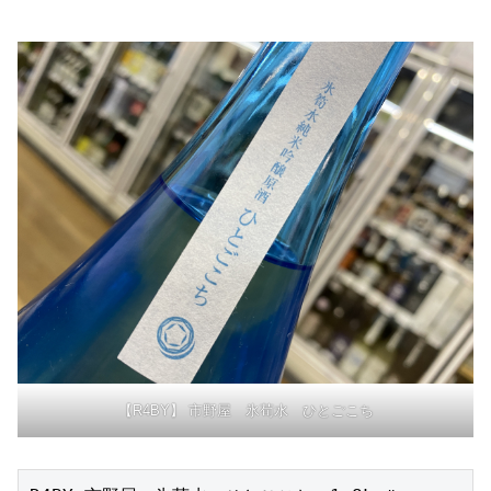
【R4BY】 市野屋 氷荀水 ひとごこち