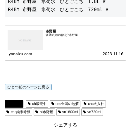
R4BY 市野屋　氷荀水　ひとごこち　1.8L #

R4BY 市野屋　氷荀水　ひとごこち　720ml #
市野屋
酒蔵紹介銘柄紹介市野屋
yanaizu.com
2023.11.16
日本酒
ch販売中
cnc全国の地酒
cnc火入れ
cnc純米吟醸
ni市野屋
vn1800ml
vn720ml
シェアする