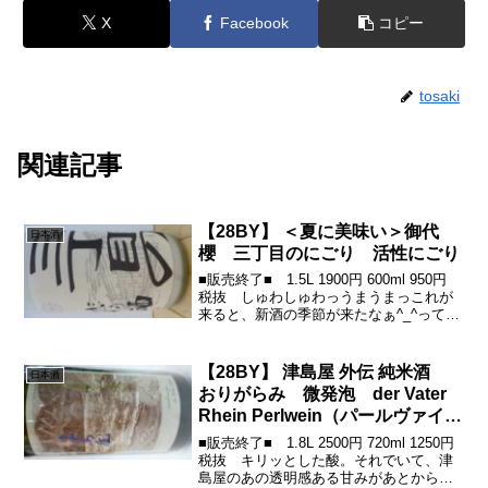
X
Facebook
コピー
tosaki
関連記事
【28BY】 ＜夏に美味い＞御代
日本酒
櫻 三丁目のにごり 活性にごり
■販売終了■ 1.5L 1900円 600ml 950円
税抜 しゅわしゅわっうまうまっこれが
来ると、新酒の季節が来たなぁ^_^って感
じになりますー♪御代櫻さんの活性にごり
ー心地よい甘みとガス感、そして、もろ
みのとろり感。。。熱々の鍋とくぃ...
【28BY】 津島屋 外伝 純米酒
日本酒
おりがらみ 微発泡 der Vater
Rhein Perlwein（パールヴァイ
ン） WINTER
■販売終了■ 1.8L 2500円 720ml 1250円
税抜 キリッとした酸。それでいて、津
島屋のあの透明感ある甘みがあとから心