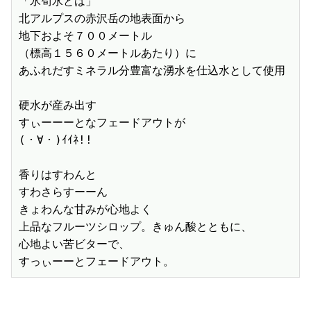
「氷筍水とは」

北アルプスの赤沢岳の地表面から

地下およそ７００メートル

（標高１５６０メートルあたり）に

あふれだすミネラル分豊富な湧水を仕込水として使用

硬水が産み出す

すぃーーーとなフェードアウトが

(・∀・)ｲｲﾈ!!

香りはすわんと

すわさらすーーん

きょわんな甘みが心地よく

上品なフルーツシロップ。きゅん酸とともに、

心地よい苦ビターで、

すっぃーーとフェードアウト。