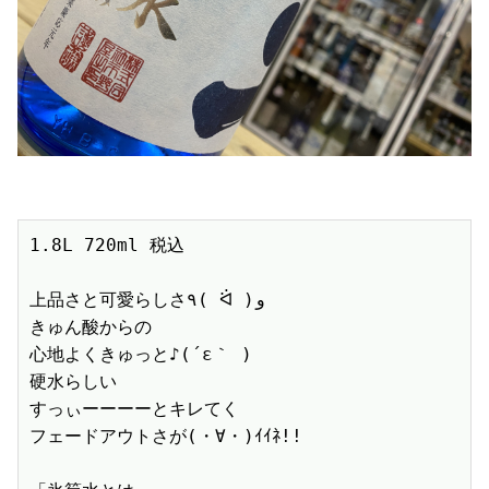
1.8L 720ml 税込　

上品さと可愛らしさ٩( ᐛ )و

きゅん酸からの

心地よくきゅっと♪(´ε｀ )

硬水らしい

すっぃーーーーとキレてく

フェードアウトさが(・∀・)ｲｲﾈ!!
