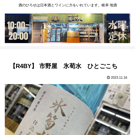
酒のひろせは日本酒とワインに力をいれています。岐阜 地酒
【R4BY】 市野屋 氷荀水 ひとごこち
2023.11.16