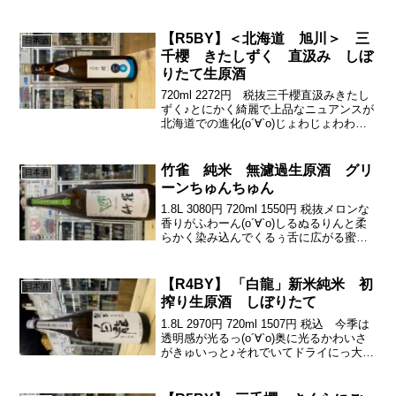
地良く追いかけてくる。ぜひ、食前酒。
これから日本酒を飲んでみたいって人に
も♪おすすめです。御代桜醸造さんがあ...
【R5BY】＜北海道 旭川＞ 三
日本酒
千櫻 きたしずく 直汲み しぼ
りたて生原酒
720ml 2272円 税抜三千櫻直汲みきたし
ずく♪とにかく綺麗で上品なニュアンスが
北海道での進化(о´∀`о)じょわじょわわー
んなガス感からの、綺麗ですーーーっと
伸びる温州みかんのような、可愛くて上
品な甘味と酸。心地よい苦渋のアクセン
竹雀 純米 無濾過生原酒 グリ
日本酒
トと...
ーンちゅんちゅん
1.8L 3080円 720ml 1550円 税抜メロンな
香りがふわーん(о´∀`о)しるぬるりんと柔
らかく染み込んでくるぅ舌に広がる蜜な
メロンがぬるりんちょっ酸も効かせつつ
苦渋でドライにぎゅっと旨ドライがたま
らん♪(´ε｀ )22BYにで...
【R4BY】 「白龍」新米純米 初
日本酒
搾り生原酒 しぼりたて
1.8L 2970円 720ml 1507円 税込 今季は
透明感が光るっ(о´∀`о)奥に光るかわいさ
がきゅいっと♪それでいてドライにっ大人
な白龍だぜっ♪(´ε｀ )これからますます追
いたくなるっ若き杜氏の挑戦に、今年も
応援でっす！！あの「...