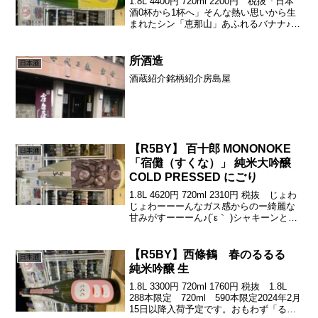
1.8L 4400円 720ml 2200円 税抜「日本
酒0杯から1杯へ」そんな熱い思いから生
まれたシン「恵那山」あふれるバナナ♪(´ε
｀ )気分は南国♪( ´▽｀)それでいて、軽め
のタッチからの綺麗さや上品さを感じる
甘味からのキレの良さ♪...
所酒造
日本酒
酒蔵紹介銘柄紹介房島屋
【R5BY】 百十郎 MONONOKE
日本酒
「宿儺（すくな）」 純米大吟醸
COLD PRESSED にごり
1.8L 4620円 720ml 2310円 税抜 じょわ
じょわーーーんなガス感からのー綺麗な
甘みがすーーーん♪(´ε｀ )シャキーンとド
ライドライドライで♪キレちゃうぐびぐび
いっちゃう危険な子です(笑)岐阜の妖怪を
題材としたシリーズ。鵺（...
【R5BY】西條鶴 春のるるる
日本酒
純米吟醸 生
1.8L 3300円 720ml 1760円 税抜 1.8L
288本限定 720ml 590本限定2024年2月
15日以降入荷予定です。おもわず「るる