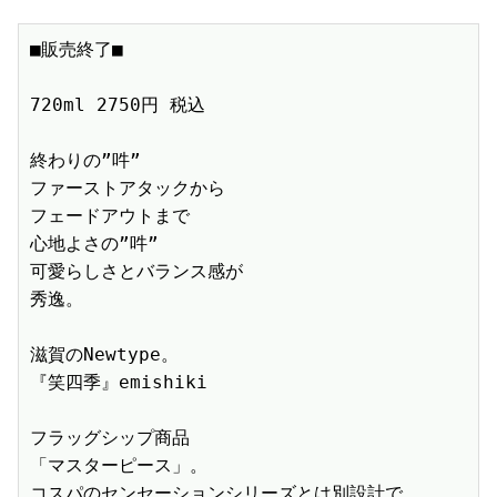
■販売終了■　

720ml 2750円 税込　

終わりの”吽”

ファーストアタックから

フェードアウトまで

心地よさの”吽”

可愛らしさとバランス感が

秀逸。

滋賀のNewtype。

『笑四季』emishiki

フラッグシップ商品

「マスターピース」。

コスパのセンセーションシリーズとは別設計で
