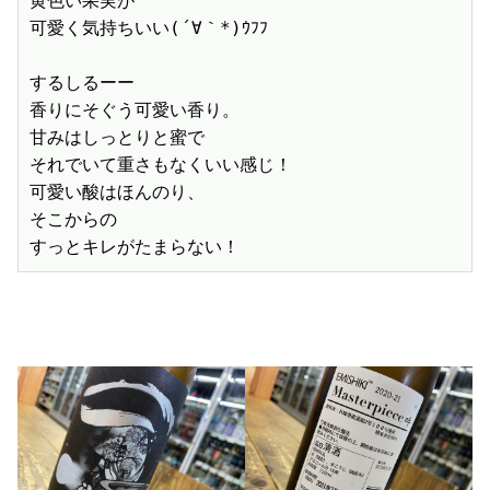
黄色い果実が

可愛く気持ちいい(´∀｀*)ｳﾌﾌ

するしるーー

香りにそぐう可愛い香り。

甘みはしっとりと蜜で

それでいて重さもなくいい感じ！

可愛い酸はほんのり、

そこからの

すっとキレがたまらない！