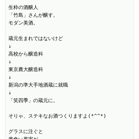
生粋の酒醸人

「竹島」さんが醸す。

モダン美酒。

蔵元生まれではないけど

↓

高校から醸造科

↓

東京農大醸造科

↓

新潟の準大手地酒蔵に就職

↓

「笑四季」の蔵元に。

そりゃ、ステキなお酒つくりますよ(*^^*)

グラスに注ぐと
