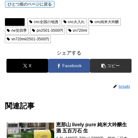
日本酒
cnc全国の地酒
cnc火入れ
cnc純米大吟醸
ne笑四季
pn2501-3500円
vn720ml
vn720ml/2501-3500円
シェアする
X
Facebook
コピー
tosaki
関連記事
恵那山 lively pure 純米大吟醸生
日本酒
酒 五百万石 生