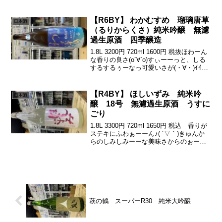
る」って心踊る♪なんとも春がまちどおし
くなる美味さ♪(´ε｀ )可愛いラベルから
の、きゅ...
【R6BY】 わかむすめ 瑠璃唐草
日本酒
（るりからくさ）純米吟醸 無濾
過生原酒 四季醸造
1.8L 3200円 720ml 1600円 税抜ほわーん
な香りの良さ(о´∀`о)すぃーーっと、しる
するするぅーなっ可愛いさが(・∀・)ｲｲﾝ
ﾃﾞﾂ!!(о´∀`о)そこから、ほんのり苦できゅ
っと引も良き良きっ上手いっ美味いっ♪(´ε
｀ ...
【R4BY】 ほしいずみ 純米吟
日本酒
醸 18号 無濾過生原酒 うすに
ごり
1.8L 3300円 720ml 1650円 税込 香りが
ステキにふわぁーーん♪( ´▽｀)きゅんか
らのしみしみーーな美味さからのぉー苦
渋ですぃーーっとフェードアウト(о´∀`о)
香り好きは、こっちだな♪(´ε｀ )ほしいず
みハズレ無し( ...
萩の鶴 スーパーR30 純米大吟醸