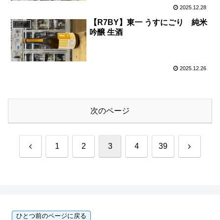
2025.12.28
【R7BY】東一 うすにごり 純米
日本酒
吟醸 生酒
2025.12.26
次のページ
前
次
1
2
3
4
39
へ
へ