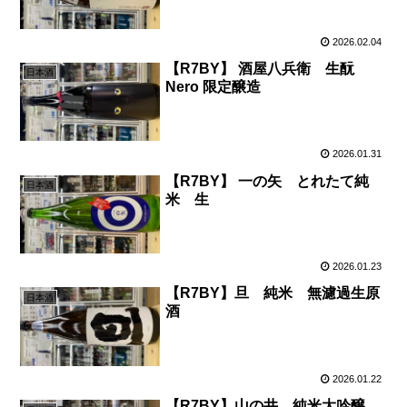
2026.02.04
【R7BY】 酒屋八兵衛 生酛
日本酒
Nero 限定醸造
2026.01.31
【R7BY】 一の矢 とれたて純
日本酒
米 生
2026.01.23
【R7BY】旦 純米 無濾過生原
日本酒
酒
2026.01.22
【R7BY】山の井 純米大吟醸