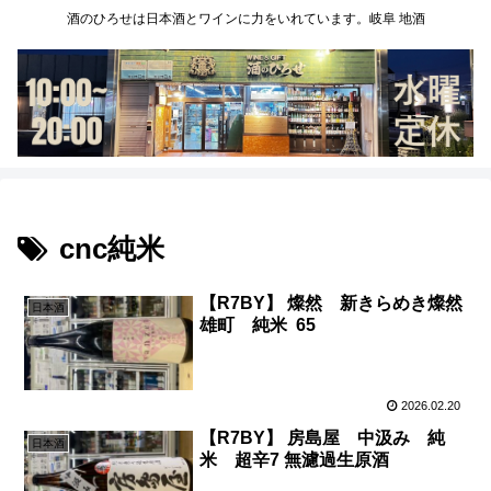
酒のひろせは日本酒とワインに力をいれています。岐阜 地酒
cnc純米
【R7BY】 燦然 新きらめき燦然
日本酒
雄町 純米 65
2026.02.20
【R7BY】 房島屋 中汲み 純
日本酒
米 超辛7 無濾過生原酒