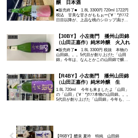
醸 日本酒
■販売終了■ 1.8L 3300円 720ml 1722円
税込 甘美な甘さがももぉー(´∀｀*)ｳﾌﾌ2
日目以降が、上品な桃のシロップ漬けみ
たくでス・テ・キ(￣ー￣)ﾆﾔﾘ-蔵元コメン
ト-華やかな香りと柔らかな味わいを特徴
とする「オシロイ...
【30BY】 小左衛門 播州山田錦
日本酒
（山田正嘉作）純米吟醸 火入れ
■販売終了■ 1.8L 3300円 税抜 本物の
山田錦。。。5代目が創り上げた「山田
錦」今年は、なんとかこの山田錦で醸し
あげれました！（少量ゆえ売り切れの際
はご容赦ください）通称【山田さんの山
田】「酒米の王様」山田錦の生みの親、
【R4BY】小左衛門 播州山田錦
日本酒
山田勢三郎翁...
（山田正嘉作）純米吟醸 生
1.8L 720ml 今年も来ましたよ「山田」
の「山田」(´∀｀*)ｳﾌﾌ本物の山田錦。。。
5代目が創り上げた「山田錦」今年も、な
んとかこの山田錦で醸しあげれました！
（少量ゆえ売り切れの際はご容赦くださ
い）通称【山田さんの山田】「酒米の
王...
【R6BY】醴泉 夏吟 特純 山田錦