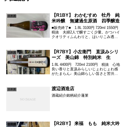
【R1BY】 わかむすめ 牡丹 純
日本酒
米吟醸 無濾過生原酒 四季醸造
■販売終了■ 1.8L 3100円 720ml 1550円
税抜 夫婦2人で醸すごく少量。かつハイ
クオリティふんわりと、はいりこみ透明
感ある甘みの広がりがたまらない。フェ
ードアウトの仕方もにくいね(´∀｀*)ｳﾌﾌ山
口県の山奥にそこに、わか...
【R7BY】小左衛門 直汲みシリ
日本酒
ーズ 美山錦 特別純米 生
1.8L 4400円 720ml 2100円 税抜 心地
良い香りと直汲みらしいじょわじょわ感
がたまらん♩美山錦らしい旨さと苦渋の
良さがいろんな食事とのマッチング感が
ぐっとええ感じに限定21店舗しか置いて
ないごく稀少なのも、酒好きの心をくす
渡辺酒造店
日本酒
ぐ...
酒蔵紹介銘柄紹介蓬莱
【R2BY】 来福 もも 純米大吟
日本酒