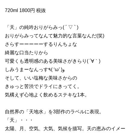
720ml 1800円 税抜
「天」の純吟おりがらみっ( ´ ▽ ` )
おりがらみってなんて魅力的な言葉なんだ(笑)
さらすーーーーーするりんちょな
綺麗な口当たりから
可愛くも透明感のある美味さがきらり( ´∀｀)
しみうまーなんっす٩( ‘ω’ )و
そして、いい塩梅な美味さからの
きゅっと苦渋でドライにきってく。
気構えず心地よく飲めるステキな1本。
自然界の「天地水」を3部作のラベルに表現。
「天」・・・
太陽、月、空気、大気、気候を描写。天の恵みのイメー