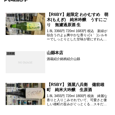
【R6BY】超限定 わかむすめ 萌
日本酒
木(もえぎ) 純米吟醸 うすにご
り 無濾過原酒 生
1.8L 3366円 720ml 1683円 税込 新緑が
似合うのよぉ爽やかな香り♪(´ε｀ )シルキ
ーでしっとりとした甘味が密にすわんが
ステキ(о´∀`о)いい塩梅の苦渋からのビタ
ーさフェードアウトが心地よい飲みごご
ち♪( ´▽｀)夫婦2...
山縣本店
日本酒
酒蔵紹介銘柄紹介山縣
【R5BY】 酒屋八兵衛 備前雄
日本酒
町 純米大吟醸 生原酒
1.8L 3455円 720ml 1800円 税抜 綺麗な
香りと入りこみそれでいて、可愛さと優
しい雄町の旨みがぐっとくる…スキだな
ぁ(о´∀`о)蔵のコンセプト「一杯のの驚き
より一晩の安らぎ」まさに、そこついて