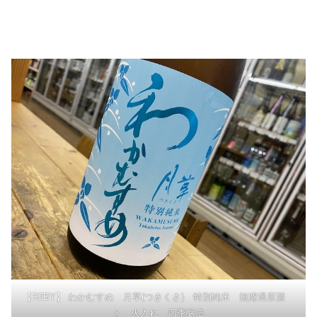
【R2BY】 わかむすめ 月草(つきくさ) 特別純米 無濾過原酒
と 火入れ 四季醸造