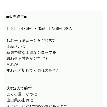
■販売終了■　

1.8L 3476円 720ml 1738円 税込　

しみーうまぁー(´∀｀*)ｳﾌﾌ

上品さかつ

綺麗で蜜な上質なシロップを

思わせる甘みが(*^^*)

それが

すわっと切れてく切れの良さ♪

夫婦2人で醸す

ごく少量。かつに

山口県の山奥に

そこに、わかむすめの蔵があります。
