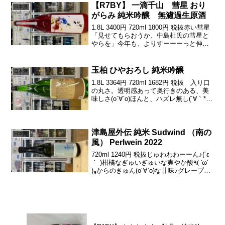
ます♪世代交代でラベルも一新。...
【R7BY】 一滴千山 彗星 おり
日本酒
がらみ 純米吟醸 無濾過生原酒
1.8L 3400円 720ml 1800円 税抜赤い彗星
「見せてもらおうか、中島杜氏の彗星と
やらを」今年も、よりすーーーっと伸び
る丸くて可愛い甘みノ質がとっても良き
なのだっ中盤から、苦渋がぎゅきゅいっ
とドライにキレるぅー一滴千山(いって
玉柏 ひやおろし 純米吟醸
日本酒
き...
1.8L 3364円 720ml 1682円 税抜 入り口
の丸さ。透明感あって奥行きのある、美
味しさ(о´∀`о)ほんと、ハズレ無し(´∀｀*)ｳ
ﾌﾌ可愛さと丸い美味さ、上品さほんとイ
イっすよ。スキだわぁ♪( ´▽｀)引きの良
さも光るっ山田...
津島屋外伝 純米 Sudwind （南の
日本酒
風） Perlwein 2022
720ml 1240円 税抜じゅわわわーーん♪(´ε
｀ )柑橘なぎゅいぎゅいな爽やか酸٩( 'ω'
)وからのきゅん(о´∀`о)な甘味♪グレープフ
ルーツのような苦爽のキレが、今年の暑
い夏にめっちゃ(・∀・)ｲｲ!!人気のドイツ
白ワイン酵母...