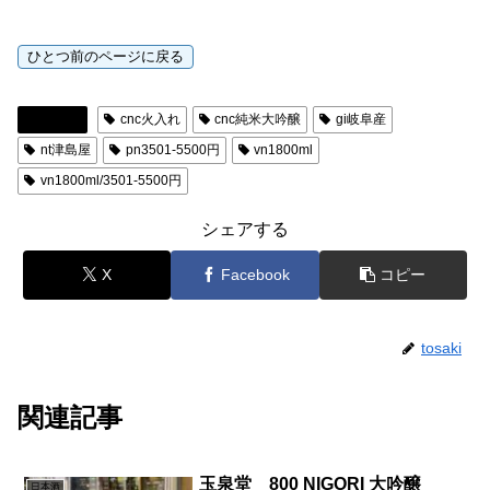
日本酒
cnc火入れ
cnc純米大吟醸
gi岐阜産
nt津島屋
pn3501-5500円
vn1800ml
vn1800ml/3501-5500円
シェアする
X
Facebook
コピー
tosaki
関連記事
玉泉堂 800 NIGORI 大吟醸
日本酒