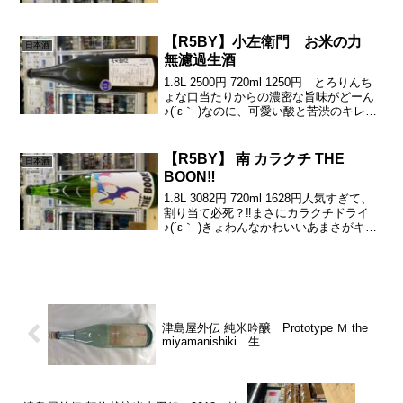
蜜に、きゅん酸が柔らかくも心地よく♪(´ε
｀ )ほんのり渋からの甘み...
【R5BY】小左衛門 お米の力
日本酒
無濾過生酒
1.8L 2500円 720ml 1250円 とろりんち
ょな口当たりからの濃密な旨味がどーん
♪(´ε｀ )なのに、可愛い酸と苦渋のキレの
良さで、不思議なバランス感( ´∀｀)こり
ゃハマるかもっ？‼︎蔵元さん情報等外米と
いう決して簡単ではにお...
【R5BY】 南 カラクチ THE
日本酒
BOON‼︎
1.8L 3082円 720ml 1628円人気すぎて、
割り当て必死？‼︎まさにカラクチドライ
♪(´ε｀ )きょわんなかわいいあまさがキレ
イにすわっと、そこから一気にドライな
キレ(о´∀`о)可愛さとドライのギャップの
構成がっ(・∀・)ｲｲ...
津島屋外伝 純米吟醸 Prototype Ｍ the
miyamanishiki 生