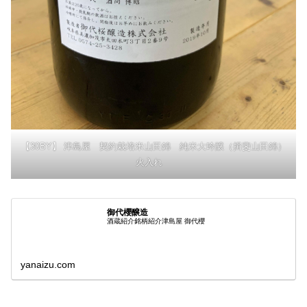
【30BY】 津島屋 契約栽培米山田錦 純米大吟醸（揖斐山田錦）
火入れ
御代櫻醸造
酒蔵紹介銘柄紹介津島屋 御代櫻
yanaizu.com