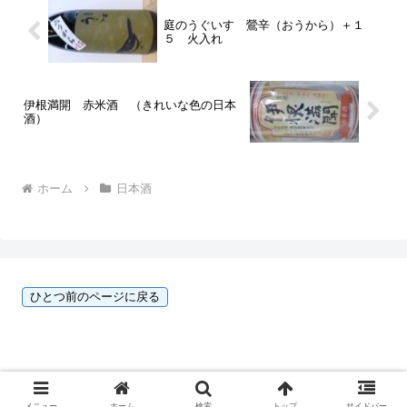
庭のうぐいす 鶯辛（おうから）＋１
５ 火入れ
伊根満開 赤米酒 （きれいな色の日本
酒）
ホーム
日本酒
Copyright © 2023 酒のひろせ 広瀬史樹 All Rights Reserved.
メニュー
ホーム
検索
トップ
サイドバー