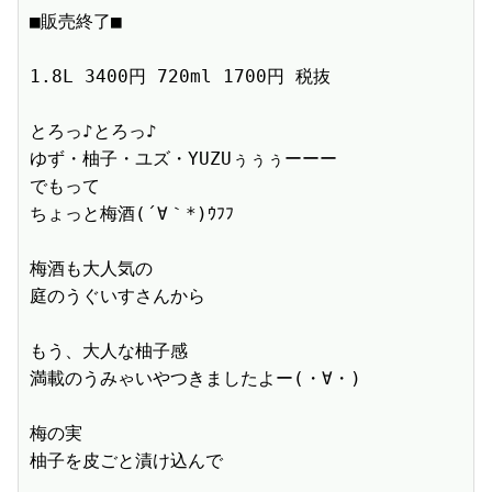
■販売終了■　

1.8L 3400円 720ml 1700円 税抜　

とろっ♪とろっ♪

ゆず・柚子・ユズ・YUZUぅぅぅーーー

でもって

ちょっと梅酒(´∀｀*)ｳﾌﾌ

梅酒も大人気の

庭のうぐいすさんから

もう、大人な柚子感

満載のうみゃいやつきましたよー(・∀・)

梅の実

柚子を皮ごと漬け込んで
