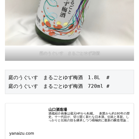
庭のうぐいす まるごとゆず梅酒
庭のうぐいす　まるごとゆず梅酒　1.8L  #

庭のうぐいす　まるごとゆず梅酒　720ml #
山口酒造場
酒蔵紹介画像は蔵元HPから転載。 創業から約180年の歴
史。十一代目が、切り開く新たな日本酒。伝統と革新。し
っかりと伝統の技を継承しつつ積極的に最新の醸造理論や
設備も取り入れる。昭和50年ごろから、特定名称酒に力を
いれ、無農薬の酒米づくりも...
yanaizu.com