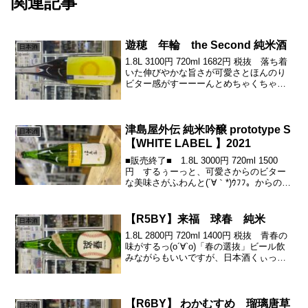
関連記事
遊穂 年輪 the Second 純米酒
日本酒
1.8L 3100円 720ml 1682円 税抜 落ち着
いた伸びやかな旨さが可愛さとほんのり
ビター感がすーーーんとめちゃくちゃい
い感じ٩( ᐛ )و苦渋がぎゅぎゅぎゅーーっ
と引き締めながらフェードアウトうみゃ
いねぇ滋賀県産の酒米「玉栄」を...
津島屋外伝 純米吟醸 prototype S
日本酒
【WHITE LABEL 】2021
■販売終了■ 1.8L 3000円 720ml 1500
円 するぅーっと、可愛さからのビター
な美味さがふわんと(´∀｀*)ｳﾌﾌ。からのー
すわっとキレる感じが(・∀・)ｲｲﾈ!!四半世
紀ぶりの長野での新酒米品「山恵錦」温
暖化により、美山錦が...
【R5BY】来福 球春 純米
日本酒
1.8L 2800円 720ml 1400円 税抜 青春の
味がするっ(о´∀`о)「春の選抜」ビール飲
みながらもいいですが、日本酒くぃっ
と 熱き筋書きのないドラマを しみる
ねぇー♪(´ε｀ )きゅいーんな酸の気持ちよ
さとぶどうを思わせる綺麗...
【R6BY】 わかむすめ 瑠璃唐草
日本酒