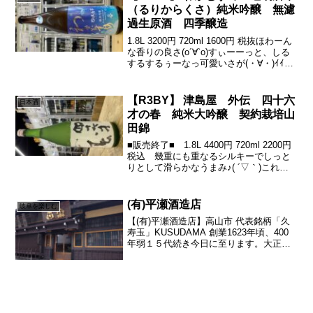
（るりからくさ）純米吟醸 無濾
過生原酒 四季醸造
1.8L 3200円 720ml 1600円 税抜ほわーん
な香りの良さ(о´∀`о)すぃーーっと、しる
するするぅーなっ可愛いさが(・∀・)ｲｲﾝ
ﾃﾞﾂ!!(о´∀`о)そこから、ほんのり苦できゅ
っと引も良き良きっ上手いっ美味いっ♪(´ε
｀ ...
【R3BY】 津島屋 外伝 四十六
日本酒
才の春 純米大吟醸 契約栽培山
田錦
■販売終了■ 1.8L 4400円 720ml 2200円
税込 幾重にも重なるシルキーでしっと
りとして滑らかなうまみ♪( ´▽｀)これが
「春シリーズ」の凄み♪(´ε｀ )引きのかん
じも今年はいいでつ(о´∀`о)津島屋を語る
上で、この春シ...
(有)平瀬酒造店
岐阜を楽しむ
【(有)平瀬酒造店】高山市 代表銘柄「久
寿玉」KUSUDAMA 創業1623年頃、400
年弱１５代続き今日に至ります。大正４
年(1915)頃、灘の丹波より杜氏を招聘し
て、飛騨で初めて清酒を造りました。
「灘流政宗」と銘々し発売したところ好
評で...