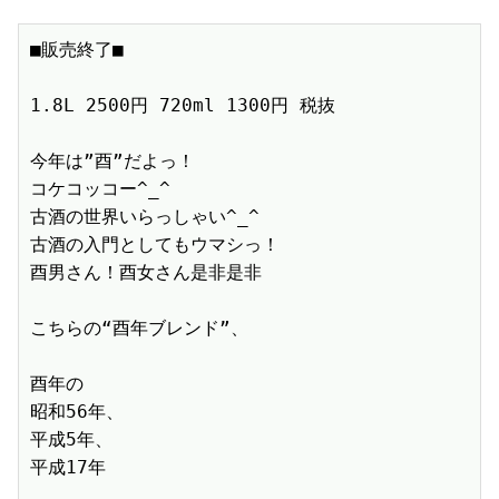
■販売終了■　

1.8L 2500円 720ml 1300円 税抜　

今年は”酉”だよっ！

コケコッコー^_^

古酒の世界いらっしゃい^_^

古酒の入門としてもウマシっ！

酉男さん！酉女さん是非是非

こちらの“酉年ブレンド”、

酉年の

昭和56年、

平成5年、

平成17年
