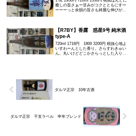
1.8L 2950円 720ml 1550円 税抜ほんとに
癒しの旨さぁー甘みがコクとともにすー
ーーーっと余韻の旨さも綺麗な伸びがス
テキでつーきゅーーっとドライさも٩( 'ω'
)و鯨波さんらしい、癒しの旨みに軽快感
がぷらすで夏においちい鯨波...
【R7BY】香露 惑星9号 純米酒
日本酒
type-A
720ml 1718円 1800 3200円 税抜心地よ
いすわーんとした香り。さらすわきゅい
ん。丸いけどどこかさらっとした入り口
すわんな甘みと奥に心地よいビター甘が
心地よく。苦渋がきゅーきゅっと余韻の
蜜感もまた良き！「香露 惑星9号」は、
熊...
ダルマ正宗 10年古酒
ダルマ正宗 干支ラベル 申年ブレンド