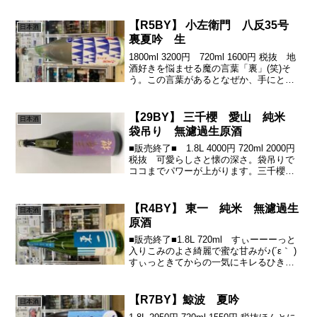
古酒なのです^_^「達磨正宗」＜蔵元HP
より＞熟成三年は、蔵の中でじっくり
と...
【R5BY】 小左衛門 八反35号
日本酒
裏夏吟 生
1800ml 3200円 720ml 1600円 税抜 地
酒好きを悩ませる魔の言葉「裏」(笑)そ
う。この言葉があるとなぜか、手にとっ
てしまうのです(笑)そして、今年の裏は2
種類♪(´ε｀ )軽快な美味さの「八反」がこ
の夏を楽しくさせてくれる...
【29BY】 三千櫻 愛山 純米
日本酒
袋吊り 無濾過生原酒
■販売終了■ 1.8L 4000円 720ml 2000円
税抜 可愛らしさと懐の深さ。袋吊りで
ココまでパワーが上がります。三千櫻
愛山。三千櫻さん人気の1本です。愛山と
三千櫻さんが出会って、そのチャーミン
グな味わいに、一口呑んで虜になるフ...
【R4BY】 東一 純米 無濾過生
日本酒
原酒
■販売終了■1.8L 720ml すぃーーーっと
入りこみのよさ綺麗で蜜な甘みが♪(´ε｀ )
すぃっときてからの一気にキレるひきの
良さっバランス感最高ですっ(о´∀`о)うみ
ゃいっすわ^_^東洋一の酒を目指して「東
一」その名の通り、その品質と...
【R7BY】鯨波 夏吟
日本酒