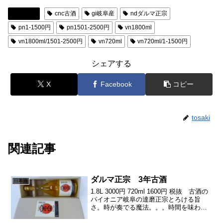
日本酒
cnc古酒
gi岐阜産
ndダルマ正宗
pn1-1500円
pn1501-2500円
vn1800ml
vn1800ml/1501-2500円
vn720ml
vn720ml/1-1500円
シェアする
X
Facebook
コピー
tosaki
関連記事
ダルマ正宗 3年古酒
日本酒
1.8L 3000円 720ml 1600円 税抜 古酒の
パイオニア岐阜の達磨正宗とろける旨
さ。時が奏でる魔法。。。時間を味わう
贅沢。古酒の世界への入り口それが３年