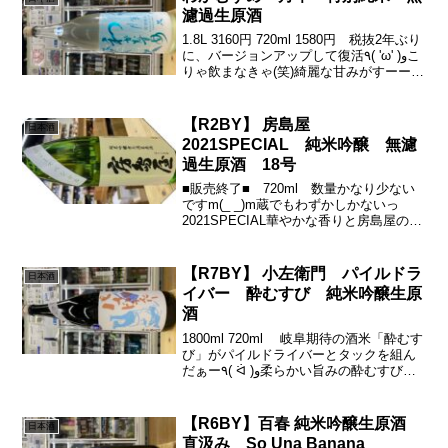
山田勢三郎翁...
濾過生原酒
1.8L 3160円 720ml 1580円 税抜2年ぶり
に、バージョンアップして復活٩( 'ω' )وこ
りゃ飲まなきゃ(笑)綺麗な甘みがすーーー
っと、伸びて、からのきゅん酸♪(´ε｀ )軽
快でいて「わかむすめ」さんらしさが(・
∀・)ｲｲﾈ...
【R2BY】 房島屋
日本酒
2021SPECIAL 純米吟醸 無濾
過生原酒 18号
■販売終了■ 720ml 数量かなり少ない
ですm(_ _)m蔵でもわずかしかないっ
2021SPECIAL華やかな香りと房島屋の
『酸』五百万石のキレ(´∀｀*)ｳﾌﾌ華やかな
香りが爽やかに香る香る(*^^*)口に含んで
も香りの含み香がひろがり...
【R7BY】 小左衛門 パイルドラ
日本酒
イバー 酔むすび 純米吟醸生原
酒
1800ml 720ml 岐阜期待の酒米「酔むす
び」がパイルドライバーとタックを組ん
だぁー٩( ᐛ )و柔らかい旨みの酔むすびと
無加圧充填のいい旨みだけの「パイルド
ライバー方式」もう、呑むっきゃないっ
しょっ٩( ᐛ )و無くなる前に、お早...
【R6BY】百春 純米吟醸生原酒
日本酒
直汲み So Una Banana