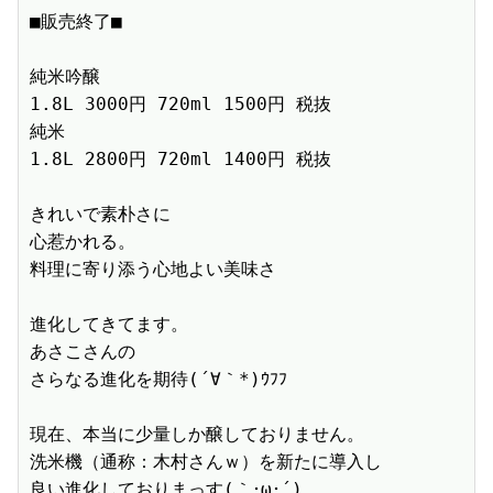
■販売終了■　

純米吟醸

1.8L 3000円 720ml 1500円 税抜　

純米

1.8L 2800円 720ml 1400円 税抜　

きれいで素朴さに

心惹かれる。

料理に寄り添う心地よい美味さ

進化してきてます。

あさこさんの

さらなる進化を期待(´∀｀*)ｳﾌﾌ

現在、本当に少量しか醸しておりません。

洗米機（通称：木村さんｗ）を新たに導入し

良い進化しておりまっす(｀･ω･´)ゞ
