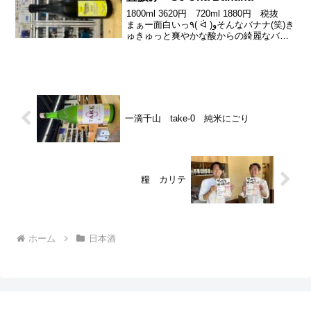
1800ml 3620円 720ml 1880円 税抜
まぁー面白いっ٩( ᐛ )وそんなバナナ(笑)き
ゅきゅっと爽やかな酸からの綺麗なバナ
ナな甘みがすーーっとおもしろーいっす
٩( ᐛ )وきっちり冷やしてきゅいとハマる
かもよー♪ハズレがな...
一滴千山 take-0 純米にごり
糧 カリテ
ホーム
日本酒