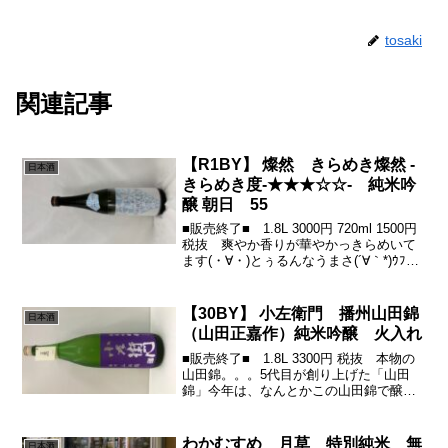
tosaki
関連記事
【R1BY】 燦然 きらめき燦然 -
日本酒
きらめき度-★★★☆☆- 純米吟
醸 朝日 55
■販売終了■ 1.8L 3000円 720ml 1500円
税抜 爽やか香りが華やかっきらめいて
ます(・∀・)とぅるんなうまさ(´∀｀*)ｳﾌﾌ
シャープな酸からしっとり蜜な甘さとっ
ても( ・∀・)ｲｲ!!杜氏兼代表者の菊池東氏
は、倉敷音楽協...
【30BY】 小左衛門 播州山田錦
日本酒
（山田正嘉作）純米吟醸 火入れ
■販売終了■ 1.8L 3300円 税抜 本物の
山田錦。。。5代目が創り上げた「山田
錦」今年は、なんとかこの山田錦で醸し
あげれました！（少量ゆえ売り切れの際
はご容赦ください）通称【山田さんの山
田】「酒米の王様」山田錦の生みの親、
わかむすめ 月草 特別純米 無
日本酒