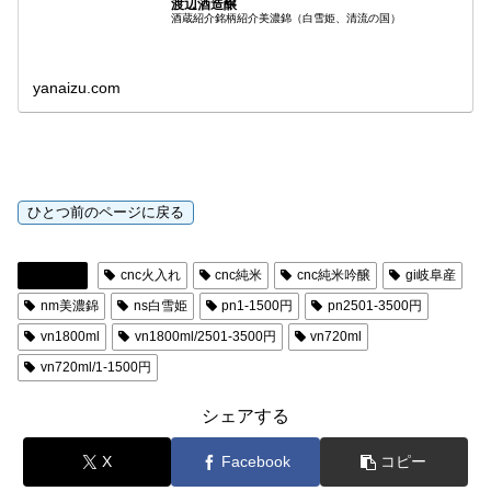
渡辺酒造醸
酒蔵紹介銘柄紹介美濃錦（白雪姫、清流の国）
yanaizu.com
日本酒
cnc火入れ
cnc純米
cnc純米吟醸
gi岐阜産
nm美濃錦
ns白雪姫
pn1-1500円
pn2501-3500円
vn1800ml
vn1800ml/2501-3500円
vn720ml
vn720ml/1-1500円
シェアする
X
Facebook
コピー