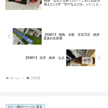
税抜 なんともめでたい！これでお正月
迎えたい(´∀｀*)ｳﾌﾌなんだか、いいことあ
りそぉ。味はもちろん。小左衛門ですか
ら。ハズレ無し(*^^*)麹 山田錦/赤磐雄町
掛 愛山/赤磐雄...
【R4BY】 鳴海 水面 五百万石 純米
直汲み生原酒
【R4BY】 北洋 純米 なま
ホーム
日本酒