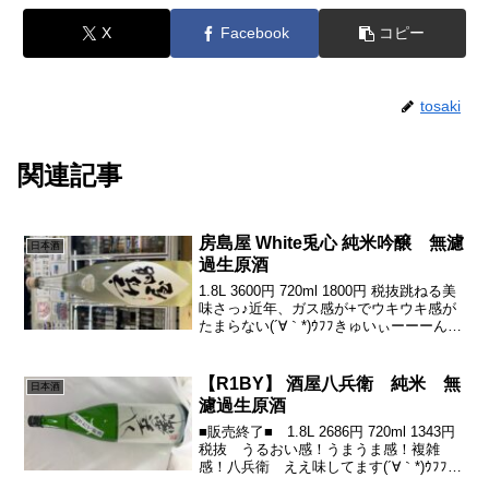
X
Facebook
コピー
tosaki
関連記事
房島屋 White兎心 純米吟醸 無濾
日本酒
過生原酒
1.8L 3600円 720ml 1800円 税抜跳ねる美
味さっ♪近年、ガス感が+でウキウキ感が
たまらない(´∀｀*)ｳﾌﾌきゅいぃーーーんな
酸な爽やかさ♪からのしっとりな美味さde
ドライドライドライできっちりきるっ٩(
ᐛ )و素敵美味い...
【R1BY】 酒屋八兵衛 純米 無
日本酒
濾過生原酒
■販売終了■ 1.8L 2686円 720ml 1343円
税抜 うるおい感！うまうま感！複雑
感！八兵衛 ええ味してます(´∀｀*)ｳﾌﾌか
っちょいいラベルに変身！穏やかながら