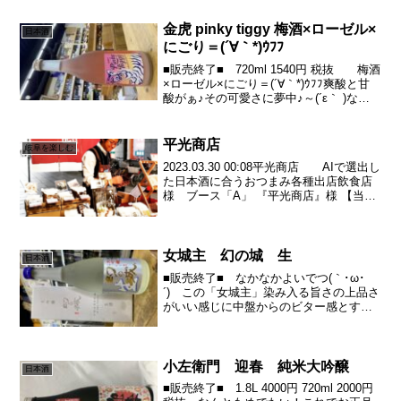
口に含むとその潤いたっぷりな旨味の波
に、やられますｗｗｗでも、き...
金虎 pinky tiggy 梅酒×ローゼル×
日本酒
にごり＝(´∀｀*)ｳﾌﾌ
■販売終了■ 720ml 1540円 税抜 梅酒
×ローゼル×にごり＝(´∀｀*)ｳﾌﾌ爽酸と甘
酸がぁ♪その可愛さに夢中♪～(´ε｀ )なん
でも、こちらの組み合わせ、偶然が生ん
だ奇跡の美味しさから生まれたんです＼
(^o^)／たまたまお酒の会...
平光商店
岐阜を楽しむ
2023.03.30 00:08平光商店 AIで選出し
た日本酒に合うおつまみ各種出店飲食店
様 ブース「A」 『平光商店』様 【当日
出品料理】「AIで選出した日本酒に合う
おつまみ各種」【インスタ】：
【Amazon】 【nohaco】 【n...
女城主 幻の城 生
日本酒
■販売終了■ なかなかよいでつ(｀･ω･
´)ゞこの「女城主」染み入る旨さの上品さ
がいい感じに中盤からのビター感とすー
ーーっと引くフェードアウト感。涼し気
なボトルもお盆に岐阜の土産で良きかも
(´∀｀*)ｳﾌﾌ要冷蔵でつm(_ _)m女城主
幻...
小左衛門 迎春 純米大吟醸
日本酒
■販売終了■ 1.8L 4000円 720ml 2000円