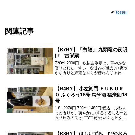
tosaki
関連記事
【R7BY】「白龍」 九頭竜の夜明
日本酒
け 吉峯蔵
720ml 2000円 税抜吉峯蔵は、華やかな
香りとじゅーすぃーな甘みが魅力的♪爽や
かな香りと妖艶な香りがほわんじょわん
と重めな甘みがじゅわじゅわ甘みと同時
に苦渋がぎゅきゅーーでゆったりフェー
ドアウトでつ٩( ᐛ )و蔵元HPよりーーーー
【R4BY】 小左衛門 ＦＵＫＵＲ
日本酒
ー...
Ｏ ふくろう18号 純米酒 福来朗18
号
1.8L 2970円 720ml 1485円 税込 ふわぁ
っと香りが、爽やかに♪するするしるーと
入り込みの良さ(￣∀￣)かわいくもビター
な甘味に癒されるわっホント福来る気が
する♪(´ε｀ )この可愛いフクロウのラベル
もステキっす♪( ´▽｀...
【R3BY】 ほしいずみ ひやおろ
日本酒