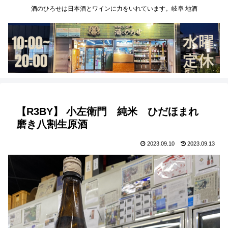
酒のひろせは日本酒とワインに力をいれています。岐阜 地酒
【R3BY】 小左衛門 純米 ひだほまれ
磨き八割生原酒
2023.09.10
2023.09.13