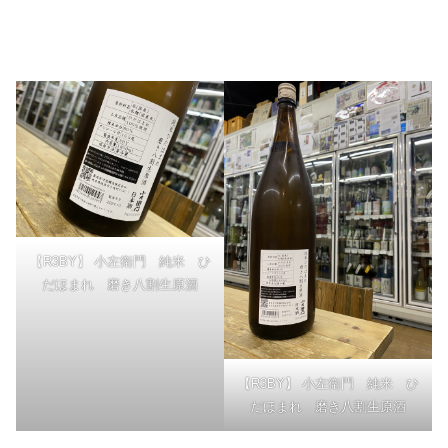
【R3BY】 小左衛門 純米 ひ
だほまれ 磨き八割生原酒
【R3BY】 小左衛門 純米 ひ
だほまれ 磨き八割生原酒