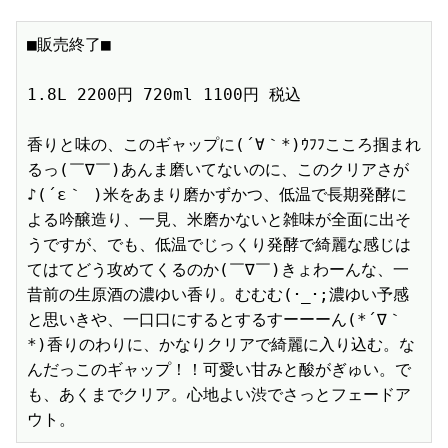
■販売終了■　

1.8L 2200円 720ml 1100円 税込　

香りと味の、このギャップに(´∀｀*)ｳﾌﾌこころ掴まれ
るっ(￣∇￣)あんま磨いてないのに、このクリアさが
♪(´ε｀ )米をあまり磨かずかつ、低温で長期発酵に
よる吟醸造り、一見、米磨かないと雑味が全面に出そ
うですが、でも、低温でじっくり発酵で綺麗な感じは
てはてどう攻めてくるのか(￣∇￣)きょわーんな、一
昔前の生原酒の濃ゆい香り。むむむ(･_･;濃ゆい予感
と思いきや、一口口にするとするすーーーん(*´∇｀
*)香りのわりに、かなりクリアで綺麗に入り込む。な
んだっこのギャップ！！可愛い甘みと酸がぎゅい。で
も、あくまでクリア。心地よい渋でさっとフェードア
ウト。 