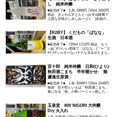
し 純米吟醸
■販売終了■ 1.8L 3300円 720ml 1650円
税込 きょわんすとんとっ(о´∀`о)綺麗で
上質な甘味がしみしみー♪(´ε｀ )余韻の心
地よいビター感もステキ(о´∀`о)ほしいず
みやっぱいいねぇ( ｰ`дｰ´)ｷﾘｯ 越後杜氏...
【R2BY】 くだもの「ばなな」
日本酒
生酒 日本酒
■販売終了■ 720ml 1722円 税込 もう
っ|дﾟ)ﾁﾗｯいい意味で「ばなな」(￣ー￣)ﾆ
ﾔﾘﾆﾔﾘシルキーなバナナな甘みがたまらな
い(´∀｀*)ｳﾌﾌそれでいて、綺麗さやキレも
(・∀・)ｲｲﾈ!!この味「お米」からできてい
るんです♪...
百十郎 純米吟醸 日和(ひより)-
日本酒
秋田酒こまち 半年寝かせ- 無
濾過生原酒
■販売終了■ 1.8L 3099円 720ml 1649円
税抜 百十郎といえば「秋田酒こまち」
春に出る「桜」の秋バージョン熟した味
わい^_^「百十郎」を立ち上げた時の最初
の酒米が「秋田酒こまち」その思いが詰
まった「秋田酒こまち」を使った「...
玉泉堂 800 NIGORI 大吟醸
日本酒
Dry 火入れ
1.8L 2400円 720ml 1200円 税抜800って