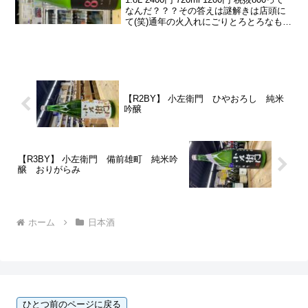
なんだ？？？その答えは謎解きは店頭に
て(笑)通年の火入れにごりとろとろなもろ
み多めで、すーーっと心地よい旨さがと
ろとろりんちょとにごりの旨味ととも
に、広がっていき、ゆったりとフェー...
【R2BY】 小左衛門 ひやおろし 純米
吟醸
【R3BY】 小左衛門 備前雄町 純米吟
醸 おりがらみ
ホーム
日本酒