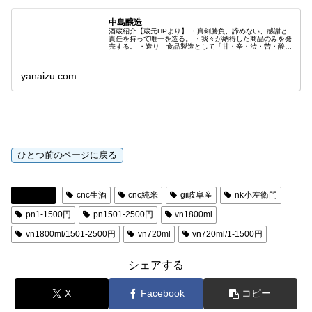
中島醸造
酒蔵紹介【蔵元HPより】 ・真剣勝負、諦めない、感謝と
責任を持って唯一を造る。 ・我々が納得した商品のみを発
売する。 ・造り 食品製造として「甘・辛・渋・苦・酸」
の五味、味の深み、キレ、香りをバランス良く醸す事を目
標にして造りに取組んでいま...
yanaizu.com
日本酒
cnc生酒
cnc純米
gi岐阜産
nk小左衛門
pn1-1500円
pn1501-2500円
vn1800ml
vn1800ml/1501-2500円
vn720ml
vn720ml/1-1500円
シェアする
X
Facebook
コピー