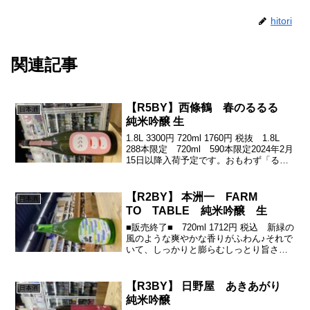
hitori
関連記事
【R5BY】西條鶴 春のるるる
日本酒
純米吟醸 生
1.8L 3300円 720ml 1760円 税抜 1.8L
288本限定 720ml 590本限定2024年2月
15日以降入荷予定です。おもわず「るる
る」って心踊る♪なんとも春がまちどおし
くなる美味さ♪(´ε｀ )可愛いラベルから
の、きゅ...
【R2BY】 本洲一 FARM
日本酒
TO TABLE 純米吟醸 生
■販売終了■ 720ml 1712円 税込 新緑の
風のような爽やかな香りがふわん♪それで
いて、しっかりと膨らむしっとり旨さっ
苦渋がきっちっと(｀･ω･´)ゞ名前の
「FARM to TABLE」とは「農場から食卓
へ」の意(*^^*)2010年...
【R3BY】 日野屋 あきあがり
日本酒
純米吟醸