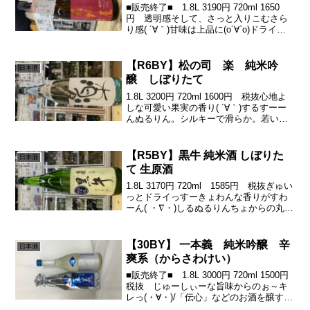
■販売終了■ 1.8L 3190円 720ml 1650
円 透明感そして、さっと入りこむさら
り感( ´∀｀)甘味は上品に(о´∀`о)ドライに
ぎゅっと締める♪(´ε｀ )創業340周年を記
念して新ブランド立ち上げそれが『日野
屋』グラスに注ぐ...
【R6BY】松の司 楽 純米吟
日本酒
醸 しぼりたて
1.8L 3200円 720ml 1600円 税抜心地よ
しな可愛い果実の香り( ´∀｀)するすーー
んぬるりん。シルキーで滑らか。若いメ
ロンがふわーん。シャープな酸がすっと
一瞬きて、さっとあっという間にきれ
る。疲れないけど、味の中核はブレの
【R5BY】黒牛 純米酒 しぼりた
日本酒
な...
て 生原酒
1.8L 3170円 720ml 1585円 税抜ぎゅい
っとドライっすーきょわんな香りがすわ
ーん( ・∇・)しるぬるりんちょからの丸い
メロンやビターな甘みまあーるく♪( ´θ｀)
そこから、にがしぶぎゅぎゅぎゅっとど
らーいに渋がどーん！これが...
【30BY】 一本義 純米吟醸 辛
日本酒
爽系（からさわけい）
■販売終了■ 1.8L 3000円 720ml 1500円
税抜 じゅーしぃーな旨味からのぉ～キ
レっ(・∀・)/「伝心」などのお酒を醸す一
本義さんの、夏に飲みたくなるそんな1