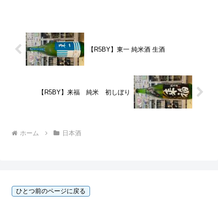
本。遮光フィルムを取ると、なんとも涼
し気なボトル♪グラスに注ぐと香...
【R5BY】東一 純米酒 生酒
【R5BY】来福 純米 初しぼり
ホーム
日本酒