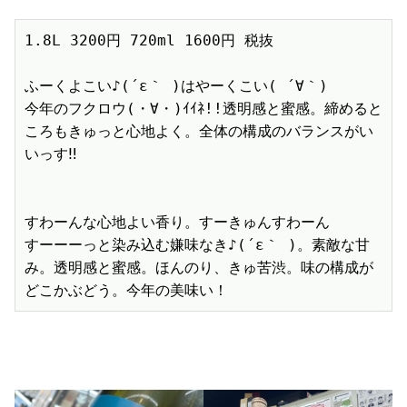
1.8L 3200円 720ml 1600円 税抜

ふーくよこい♪(´ε｀ )はやーくこい( ´∀｀)

今年のフクロウ(・∀・)ｲｲﾈ!!透明感と蜜感。締めると
ころもきゅっと心地よく。全体の構成のバランスがい
いっす‼︎

すわーんな心地よい香り。すーきゅんすわーん

すーーーっと染み込む嫌味なき♪(´ε｀ )。素敵な甘
み。透明感と蜜感。ほんのり、きゅ苦渋。味の構成が
どこかぶどう。今年の美味い！