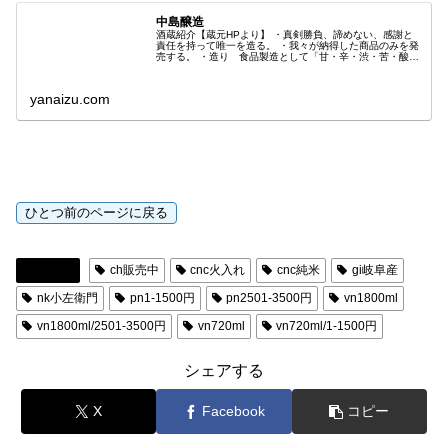
中島醸造
酒蔵紹介【蔵元HPより】 ・真剣勝負、諦めない、感謝と
責任を持って唯一を造る。 ・我々が納得した商品のみを発
売する。 ・造り 食品製造として「甘・辛・渋・苦・酸」
の五味、味の深み、キレ、香りをバランス良く醸す事を目
標にして造りに取組んでいま...
yanaizu.com
日本酒
ch販売中
cnc火入れ
cnc純米
gi岐阜産
nk小左衛門
pn1-1500円
pn2501-3500円
vn1800ml
vn1800ml/2501-3500円
vn720ml
vn720ml/1-1500円
シェアする
X
Facebook
コピー