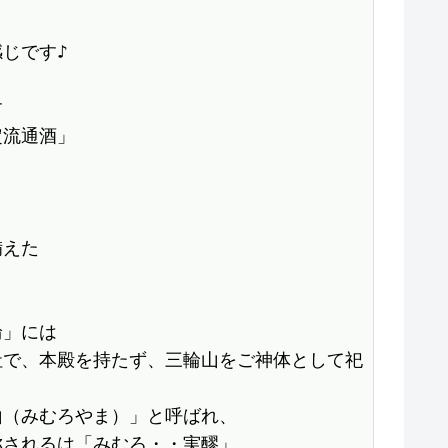
じです♪



流通酒」



えた

」には

社で、本殿を持たず、三輪山をご神体として祀


（みむろやま）」と呼ばれ、

されるは「みむろ・・実醪」
