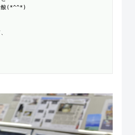
*^^*)

、
