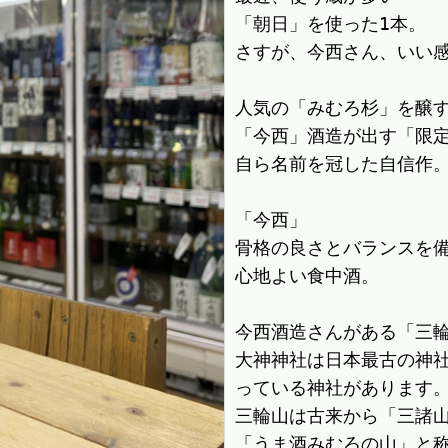
「朝日」を使った1本。

さすが、今西さん、いい感
人気の「みむろ杉」を醸す
「今西」酒造が出す「限定
自ら名前を冠した自信作。
「今西」

骨格の良さとバランスを備
心地よい食中酒。

今西酒造さんがある「三輪
大神神社は日本最古の神
っている神社があります。
三輪山は古来から「三諸山
「うま酒みむろの山」と称