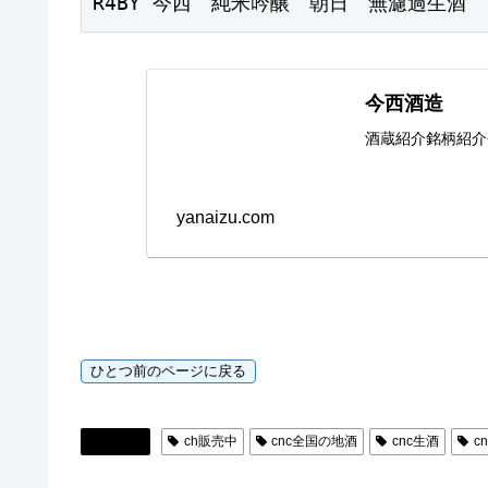
R4BY 今西　純米吟醸　朝日　無濾過生酒　72
今西酒造
酒蔵紹介銘柄紹介
yanaizu.com
日本酒
ch販売中
cnc全国の地酒
cnc生酒
c