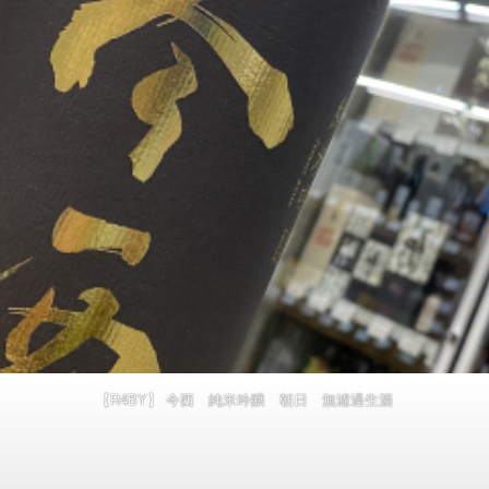
【R4BY】 今西 純米吟醸 朝日 無濾過生酒