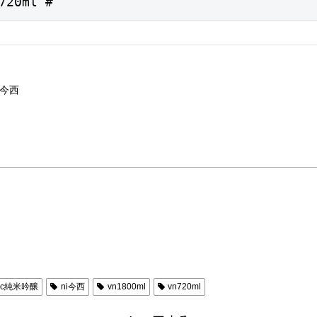
0ml #
今西
nc純米吟醸
ni今西
vn1800ml
vn720ml