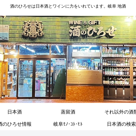
酒のひろせは日本酒とワインに力をいれています。岐阜 地酒
日本酒
蒸留酒
それ以外の酒
酒のひろせ情報
岐阜ﾓﾉ･ｺﾄ･ﾋﾄ
日本酒の検索