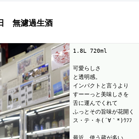
朝日 無濾過生酒
1.8L 720ml　

可愛らしさ

と透明感。

インパクトと言うより

すーーっと美味しさを

舌に運んでくれて

ふっとその旨味が花開く

ス・テ・キ(´∀｀*)ｳﾌﾌ

最近、使う蔵が多い
