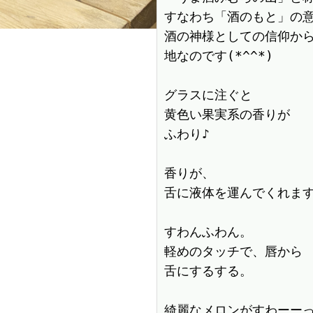
すなわち「酒のもと」の意
酒の神様としての信仰か
地なのです(*^^*)

グラスに注ぐと

黄色い果実系の香りが

ふわり♪

香りが、

舌に液体を運んでくれます♪
すわんふわん。

軽めのタッチで、唇から

舌にするする。

綺麗なメロンがすわーーっ