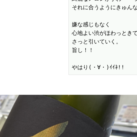
それに合うようにきゅんな酸(
嫌な感じもなく

心地よい渋がほわっときて
さっと引いていく。

旨し！！

やはり(・∀・)ｲｲﾈ!!