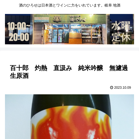
酒のひろせは日本酒とワインに力をいれています。岐阜 地酒
百十郎 灼熱 直汲み 純米吟醸 無濾過
生原酒
2023.10.09