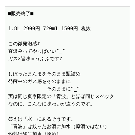
■販売終了■　

1.8L 2900円 720ml 1500円 税抜　

この微発泡感♪

直汲みってやっぱいい^_^

ガス×旨味＝うふふです♪

しぼったまんまをそのまま瓶詰め

発酵中のガス感をそのままに

　　　　　　　　そのままに^_^

実は同じ夏季限定の「青波」とほぼ同じスペック

なのに、こんなに味わいが違うのです。

答えは「水」にあるそうです。

「青波」は絞ったお酒に加水（原酒ではない）

灼熱は醪に加水（原酒）
