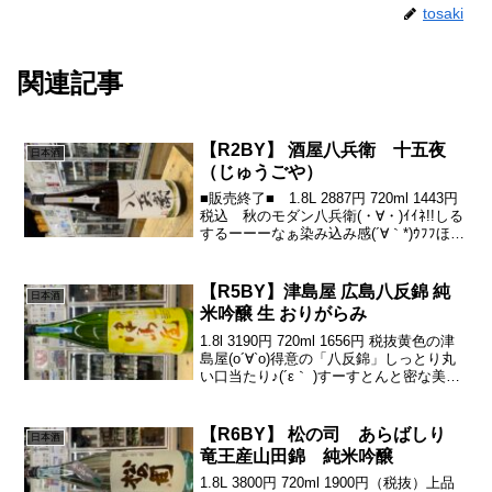
tosaki
関連記事
【R2BY】 酒屋八兵衛 十五夜
日本酒
（じゅうごや）
■販売終了■ 1.8L 2887円 720ml 1443円
税込 秋のモダン八兵衛(・∀・)ｲｲﾈ!!しる
するーーーなぁ染み込み感(´∀｀*)ｳﾌﾌほわ
っと酸とすわっと可愛い甘みがもう(￣ー
￣)ﾆﾔﾘ世代交代でラベルも一新。中身も
一新(｀･...
【R5BY】津島屋 広島八反錦 純
日本酒
米吟醸 生 おりがらみ
1.8l 3190円 720ml 1656円 税抜黄色の津
島屋(о´∀`о)得意の「八反錦」しっとり丸
い口当たり♪(´ε｀ )すーすとんと密な美味
さと透明感。中盤からのしぶがきゅーー
ーっとぴしっと締めるっ( ´∀｀)バランス
感ステキ♪(´ε...
【R6BY】 松の司 あらばしり
日本酒
竜王産山田錦 純米吟醸
1.8L 3800円 720ml 1900円（税抜）上品