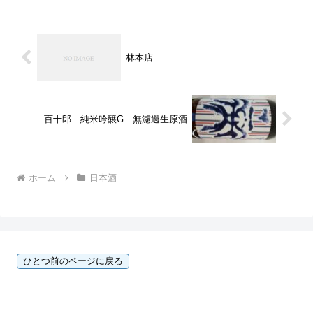
に( ´ ▽ ` )房島屋の毎年毎...
林本店
百十郎 純米吟醸G 無濾過生原酒
ホーム
日本酒