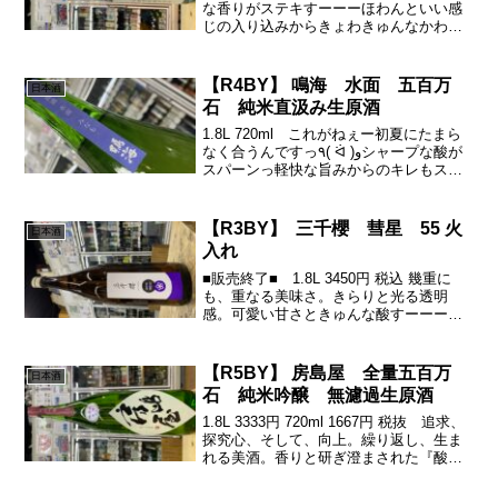
な香りがステキすーーーほわんといい感
じの入り込みからきょわきゅんなかわい
い酸丸い上品な砂糖のような甘みからの
苦渋で、ぎゅきゅと全体を引き締める余
韻のきょわな酸とうまさが面白い٩( 'ω...
【R4BY】 鳴海 水面 五百万
日本酒
石 純米直汲み生原酒
1.8L 720ml これがねぇー初夏にたまら
なく合うんですっ٩( ᐛ )وシャープな酸が
スパーンっ軽快な旨みからのキレもスパ
スパっ切れ味抜群♪(´ε｀ )このかっこいい
デザインmoステキでつぅー乳酸系のかお
りがきゅん。【R4BY】 鳴海 ...
【R3BY】 三千櫻 彗星 55 火
日本酒
入れ
■販売終了■ 1.8L 3450円 税込 幾重に
も、重なる美味さ。きらりと光る透明
感。可愛い甘さときゅんな酸すーーーと
キレてく、構成の良さ♪(´ε｀ )いいお酒だ
なぁ。きょわんな上品な香り。さらすー
ーーっと、上品な甘み、可愛く心地よ
【R5BY】 房島屋 全量五百万
日本酒
い。きゅ...
石 純米吟醸 無濾過生原酒
1.8L 3333円 720ml 1667円 税抜 追求、
探究心、そして、向上。繰り返し、生ま
れる美酒。香りと研ぎ澄まされた『酸』
綺麗な酸、さらに極まる。。。これぞ房
島屋じゃい^_^全量五百万石の良さがココ