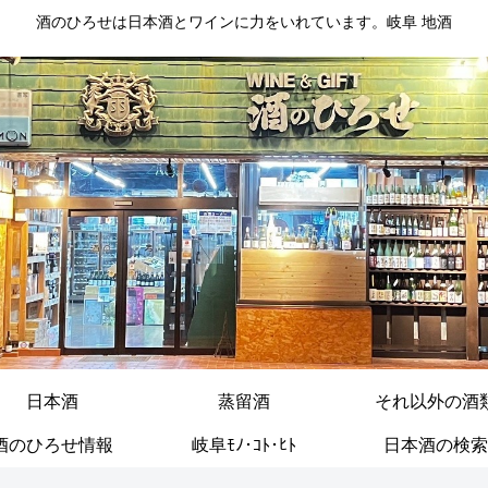
酒のひろせは日本酒とワインに力をいれています。岐阜 地酒
日本酒
蒸留酒
それ以外の酒
酒のひろせ情報
岐阜ﾓﾉ･ｺﾄ･ﾋﾄ
日本酒の検索