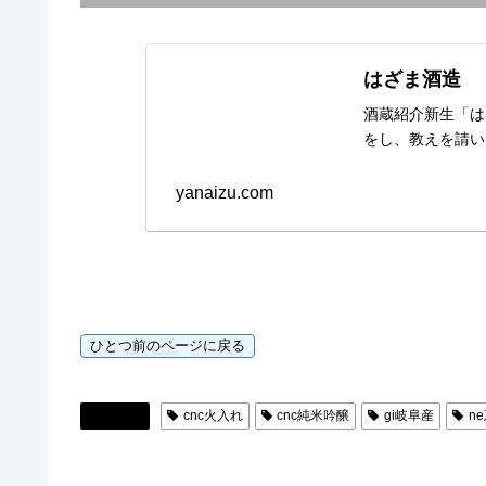
はざま酒造
酒蔵紹介新生「は
をし、教えを請い
yanaizu.com
日本酒
cnc火入れ
cnc純米吟醸
gi岐阜産
n