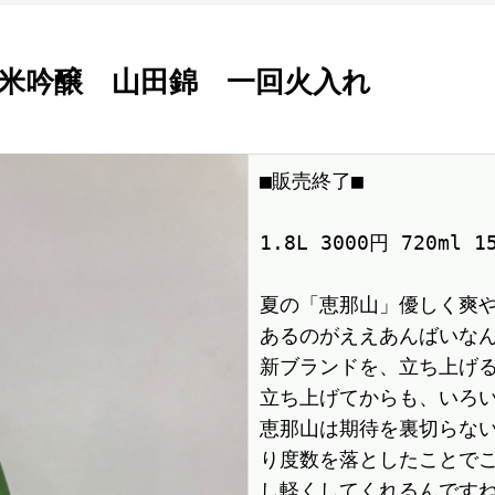
 純米吟醸 山田錦 一回火入れ
■販売終了■

1.8L 3000円 720ml 
夏の「恵那山」優しく爽
あるのがええあんばいなんで
新ブランドを、立ち上げ
立ち上げてからも、いろい
恵那山は期待を裏切らな
り度数を落としたことで
し軽くしてくれるんです