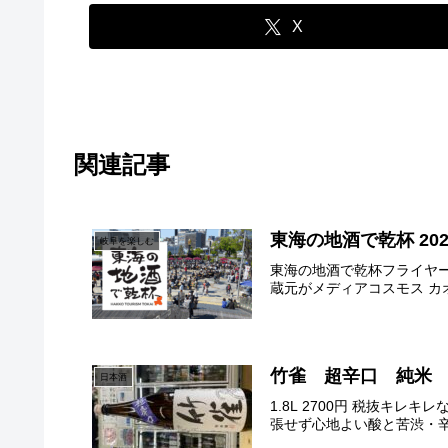
X
関連記事
東海の地酒で乾杯 20
岐阜を楽しむ
東海の地酒で乾杯フライヤー
蔵元がメディアコスモス カ
竹雀 超辛口 純米
日本酒
1.8L 2700円 税抜
張せず心地よい酸と苦渋・辛