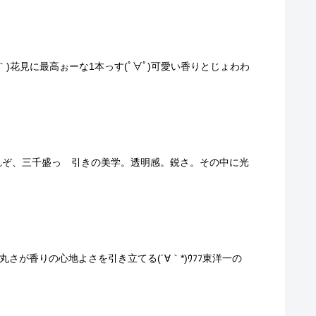
∀｀)花見に最高ぉーな1本っす(ﾟ∀ﾟ)可愛い香りとじょわわ
 )これぞ、三千盛っ 引きの美学。透明感。鋭さ。その中に光
た、丸さが香りの心地よさを引き立てる(´∀｀*)ｳﾌﾌ東洋一の