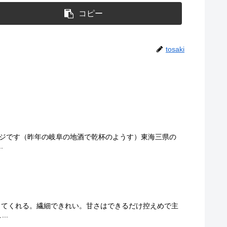
コピー
tosaki
メージです（昨年の岐阜の地酒で乾杯のようす）東海三県の
.
り添ってくれる。繊細できれい。甘さはできるだけ控えめで主
..