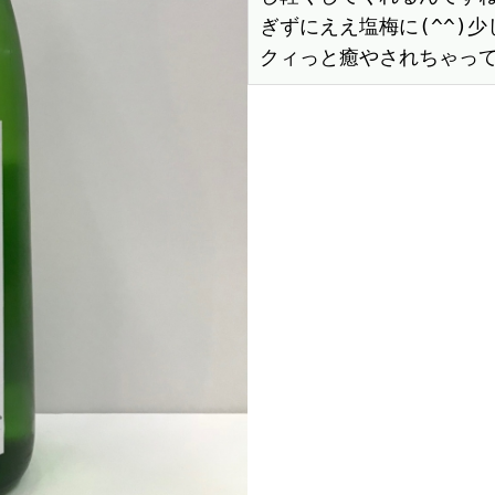
ぎずにええ塩梅に(^^)少
クィっと癒やされちゃって