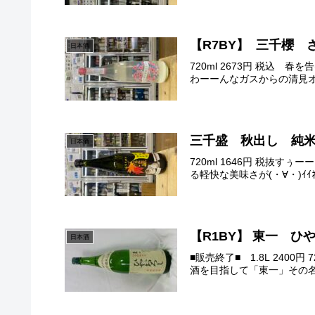
【R7BY】 三千櫻
日本酒
720ml 2673円 税込
わーーんなガスからの清見オ
三千盛 秋出し 
日本酒
720ml 1646円 税抜
る軽快な美味さが(・∀・)ｲｲ
【R1BY】 東一 
日本酒
■販売終了■ 1.8L 240
酒を目指して「東一」その名