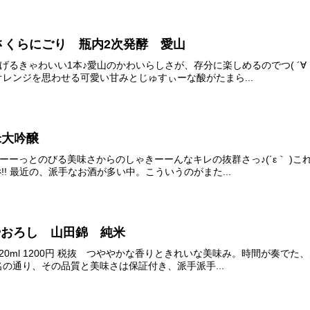
 さくらにごり 瓶内2次発酵 愛山
 春を告げるきゃわいい1本♪愛山のかわいらしさが、存分に楽しめるのでつ( ´
レンジを思わせる可愛い甘みとじゅすぃーな酸がたまら...
純米大吟醸
すぅーーーーっとのびる美味さからのしゃきーーんなキレの抜群さっ♪(´ε｀
ﾈ!! 最近の、派手なお酒が多い中。こういうのがまた...
ひやおろし 山田錦 純米
0円 720ml 1200円 税抜 つややかな香りときれいな美味み。時間が奏で
の通り、その品質と美味さは保証付き、派手派手...