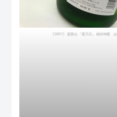
【29BY】 恵那山 「夏乃天」 純米吟醸 