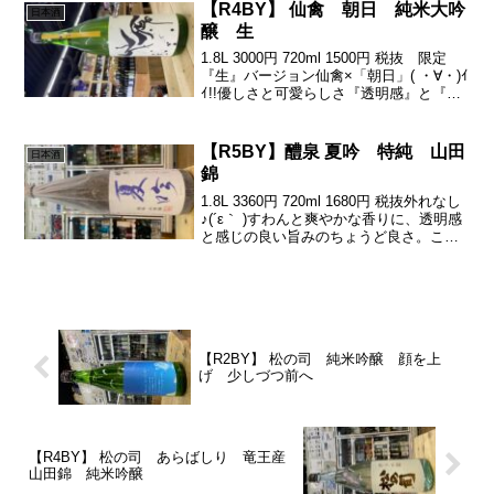
【R4BY】 仙禽 朝日 純米大吟
日本酒
醸 生
1.8L 3000円 720ml 1500円 税抜 限定
『生』バージョン仙禽×「朝日」( ・∀・)ｲ
ｲ!!優しさと可愛らしさ『透明感』と『甘
みの奥行き』のバランス感引きも良いん
だなぁぁ(´∀｀*)ｳﾌﾌ日本酒の自然派の先駆
者。「仙禽」久々に...
【R5BY】醴泉 夏吟 特純 山田
日本酒
錦
1.8L 3360円 720ml 1680円 税抜外れなし
♪(´ε｀ )すわんと爽やかな香りに、透明感
と感じの良い旨みのちょうど良さ。こう
いうすっと呑めるちょうどいい酒ってい
いですよねぇ٩( ᐛ )و芯の良さを感じるの
でございまつ^_^兵庫...
【R2BY】 松の司 純米吟醸 顔を上
げ 少しづつ前へ
【R4BY】 松の司 あらばしり 竜王産
山田錦 純米吟醸