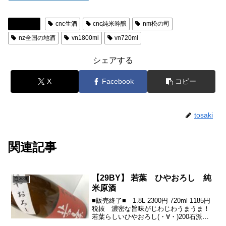
日本酒
cnc生酒
cnc純米吟醸
nm松の司
nz全国の地酒
vn1800ml
vn720ml
シェアする
X
Facebook
コピー
tosaki
関連記事
【29BY】 若葉 ひやおろし 純
日本酒
米原酒
■販売終了■ 1.8L 2300円 720ml 1185円
税抜 濃密な旨味がじわじわうまうま！
若葉らしいひやおろし(・∀・)200石派手
ではないですがしっかりとした味わいの