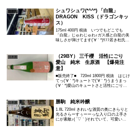
お酒を実直に醸す香りは穏やかにとろり
と入り込み口当たりから、濃密さ...
シュワシュワ(*^^*) 「白龍」
日本酒
DRAGON KISS（ドラゴンキッ
ス）
175ml 400円 税抜 いつでもどこでも
「白龍」じゅわじゅわ♪ガス感と白龍の美
味しさが弾けてます(´∀｀*)ｳﾌﾌ若き杜氏の
挑戦に、今年も応援でっす！！あの「川
端杜氏」を師匠をと仰ぎ、これから、新
たな日本酒の道を登っていけ白龍。若き
（29BY） 三千櫻 活性にごり
日本酒
力を...
愛山 純米 生原酒 【爆発注
意】
■販売終了■ 720ml 1800円 税抜 はじけ
てっ(´∀｀*)キュートで(´∀｀*)うまうまっ
(´∀｀*)愛山のキュートさと活性にごりの
しゅわしゅわが出会ったら。。。。これ
はもう、禁断の組み合わせです（笑）こ
の栓が、また、開ける時のドキ...
勝駒 純米吟醸
日本酒
1.8L 720ml きれいな酒質の奥にきらりと
光るさらーすぅーーっな入り口の上手さ
にが素敵♪( ´▽｀)それでいて、可愛いキ
ュン酸もありつつ、最後はきっちり辛口
で締める。わかる人はわかるおいしさ( ´∀
｀)しっかりした純米の旨みと軽やかな...