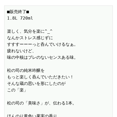
■販売終了■

1.8L 720ml　

楽しく、気分を楽に^_^

なんかストレス感じずに

すすすーーーっと呑んでいけるなぁ。

疲れないけど、

味の中核はブレのないセンスある味。

松の司の純米吟醸を

もっと楽しく呑んでいただきたい！

そんな蔵の思いを形にしたのが

この「楽」

松の司の「美味さ」が、伝わる1本。

ほんのり黄色い果実の香り、
