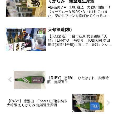
りがらみ 無濾過生原酒
■販売終了■ 1.8L 税込 力強い個性！！
じゅーすぃーな酸が(・∀・)ｲｲﾈ!!これま
た、楽の世ファンを喜ばせてくれるコア
さが好きです(´∀｀*)ｳﾌﾌ灘の銘酒「剣菱」
からの依頼で桶売りしていた蔵さんで、
「剣菱」とのちょうど契約が切れた際...
天領酒造(株)
岐阜を楽しむ
【天領酒造】下呂市萩原 代表銘柄「天
領」TENRYO 「飛切り」TOBIKIRI 益田
街道(国道41号線)に面して「天領」という
地酒を醸す上野田家の祖は、日野屋佐兵
衛と称し、江戸時代の初め頃から近江日
野から日本一円を巡って行商をしていま
した...
【R1BY】 恵那山 ひだほまれ 純米吟
醸 無濾過生
【R4BY】 恵那山 Cheers 山田錦 純米
大吟醸 おりがらみ 無濾過生原酒