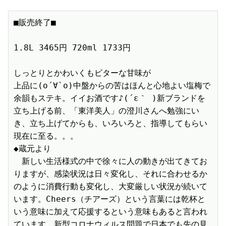
■販売終了■

1.8L 3465円 720ml 1733円　

しっとりとかわいくもビターな甘味が

上品に(о´∀`о)中盤からの苦はほんと心地よい塩梅で
余韻もステキ。イイお酒です♪(´ε｀ )新ブランドを
立ち上げる前、「東洋美人」の澄川さんへ勉強にい
き、立ち上げてからも、いろいろと、指導してもらい
現在に至る。。。

◆蔵元より

　新しい生活様式の中で徐々に人の動きが出てきてお
りますが、感染状況は日々変化し、それに合わせるか
のように消費行動も変化し、大変厳しい状況が続いて
います。Cheers（チアーズ）という言葉には乾杯と
いう意味に加えて応援するという意味もあると言われ
ています。新型コロナウィルス問題で日本でも先の見