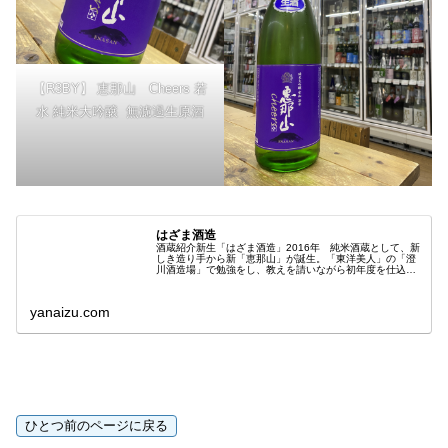
【R3BY】 恵那山 Cheers 若
水 純米大吟醸 無濾過生原酒
はざま酒造
酒蔵紹介新生「はざま酒造」2016年 純米酒蔵として、新
しき造り手から新「恵那山」が誕生。「東洋美人」の「澄
川酒造場」で勉強をし、教えを請いながら初年度を仕込
む。。。そして、初年度から、インターナショナルワイン
コンペション「SAKE部門」で...
yanaizu.com