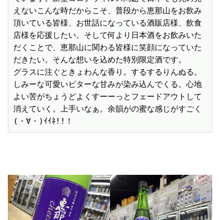
えないこんな時だからこそ、普段から恵那山をお飲み
頂いている皆様、お世話になっている酒販店様、飲食
店様を応援したい。そして何より日本酒をお飲みいた
だくことで、恵那山に関わる皆様に笑顔になっていた
だきたい。そんな想いを込めた特別限定酒です。

グラスに注ぐときょわんな香り。するするりんぬる。
しみーな可愛いビターな甘みが染み込んでくる。心地
よい苦がちょうどよくすーーっとフェードアウトして
消えていく。上手いなぁ。余韻がの蜜な感じがすごく
(・∀・)ｲｲﾈ!!！