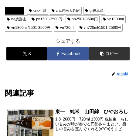
日本酒
cnc生酒
cnc純米大吟醸
gi岐阜産
ne恵那山
pn1501-2500円
pn2501-3500円
vn1800ml
vn1800ml/2501-3500円
vn720ml
vn720ml/1501-2500円
シェアする
X
Facebook
コピー
tosaki
関連記事
東一 純米 山田錦 ひやおろし
日本酒
1.8l 2600円 720ml 1300円 税抜東一らし
い甘みが時が奏でる円熟さをまとい、癒
しの旨みを運んでくれる(о´∀`о)うまビタ
ー感がしみしみーで、ステキな時間を造