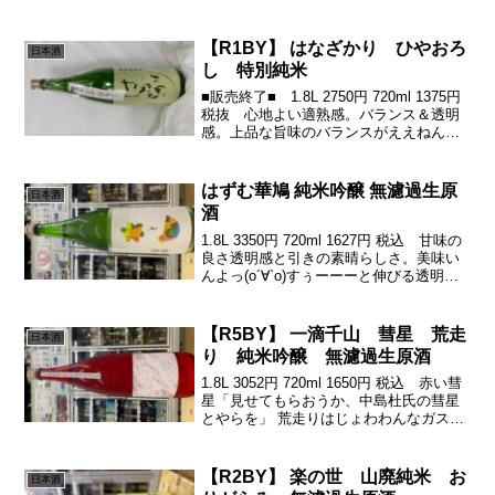
ってくれまつ♪(´ε｀ )ほっとするウマさ٩(
'ω' )وこだわ...
【R1BY】 はなざかり ひやおろ
日本酒
し 特別純米
■販売終了■ 1.8L 2750円 720ml 1375円
税抜 心地よい適熟感。バランス＆透明
感。上品な旨味のバランスがええねん
(*^^*)伝統さを残しつつ柔らかく旨し！ ビ
ター心地よい甘い香り。きゅわんと酸か
らのしっとりきゅーーっと蜜な...
はずむ華鳩 純米吟醸 無濾過生原
日本酒
酒
1.8L 3350円 720ml 1627円 税込 甘味の
良さ透明感と引きの素晴らしさ。美味い
んよっ(о´∀`о)すぅーーーと伸びる透明感
あるりんごの蜜のような優しくも心地よ
い甘みからのさっと苦と引き良さ、素直
に美味いよー広島の酒米「こいお...
【R5BY】 一滴千山 彗星 荒走
日本酒
り 純米吟醸 無濾過生原酒
1.8L 3052円 720ml 1650円 税込 赤い彗
星「見せてもらおうか、中島杜氏の彗星
とやらを」 荒走りはじょわわんなガス感
からの、きゅん酸ベースに綺麗な甘みが
すーーっと延びて、ぎゅきゅっとキレと
ドライ感できっちり締めるっ♪(´ε｀...
【R2BY】 楽の世 山廃純米 お
日本酒