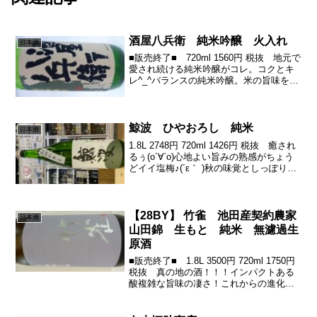
酒屋八兵衛 純米吟醸 火入れ
日本酒
■販売終了■ 720ml 1560円 税抜 地元で
愛され続ける純米吟醸がコレ。コクとキ
レ^_^バランスの純米吟醸。米の旨味を感
じさせつつキレがまた抜群。常温でゆっ
たりやっても旨いですしこれが、温める
とまた。個人的には、熱めより、少しゆ
るい温...
鯨波 ひやおろし 純米
日本酒
1.8L 2748円 720ml 1426円 税抜 癒され
るぅ(о´∀`о)心地よい旨みの熟感がちょう
どイイ塩梅♪(´ε｀ )秋の味覚としっぽり♪
おしとやか。こういうお酒って、良いん
だなぁ♪バランス感も、飲み疲れなさも素
晴らしいです。溶けや...
【28BY】 竹雀 池田産契約農家
日本酒
山田錦 生もと 純米 無濾過生
原酒
■販売終了■ 1.8L 3500円 720ml 1750円
税抜 真の地の酒！！！インパクトある
酸複雑な旨味の凄さ！これからの進化が
更にワクワクするそんな１本です。蔵元
さんから↓このお酒は「岐阜県池田町産