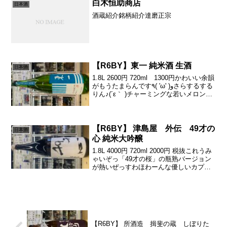
山田錦70％」「きもと造り」「酵母...
白木恒助商店
日本酒
酒蔵紹介銘柄紹介達磨正宗
【R6BY】東一 純米酒 生酒
日本酒
1.8L 2600円 720ml 1300円かわいい余韻
がもうたまらんです٩( 'ω' )وさらするする
りん♪(´ε｀ )チャーミングな若いメロン、
黄色い果実の甘みが蜜に、きゅん酸が柔
らかくも心地よく♪(´ε｀ )ほんのり渋から
の甘みの余韻...
【R6BY】 津島屋 外伝 49才の
日本酒
心 純米大吟醸
1.8L 4000円 720ml 2000円 税抜これうみ
ゃいぞっ「49才の桜」の瓶熟バージョン
が熱いぜっすわほわーんな優しいカプほ
んのりビターすーーやわやわーんな柔ら
かい口当たりからの、しっとりとそれで
いて嫌味ないすーーーっと伸びる甘み٩...
【R6BY】 所酒造 揖斐の蔵 しぼりた