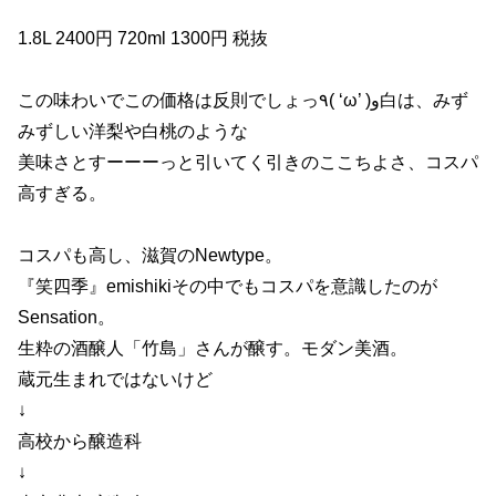
1.8L 2400円 720ml 1300円 税抜
この味わいでこの価格は反則でしょっ٩( ‘ω’ )و白は、みず
みずしい洋梨や白桃のような
美味さとすーーーっと引いてく引きのここちよさ、コスパ
高すぎる。
コスパも高し、滋賀のNewtype。
『笑四季』emishikiその中でもコスパを意識したのが
Sensation。
生粋の酒醸人「竹島」さんが醸す。モダン美酒。
蔵元生まれではないけど
↓
高校から醸造科
↓