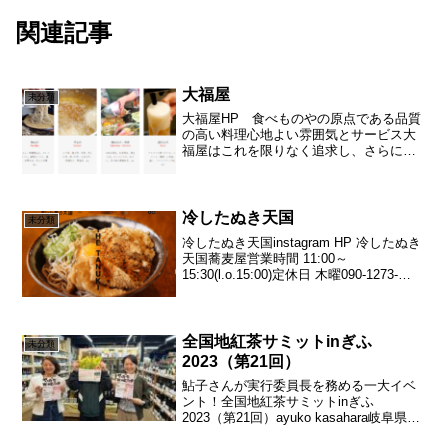
関連記事
大福屋
未分類
大福屋HP 食べものやの原点である品質
の高い料理心地よい雰囲気とサービス大
福屋はこれを限りなく追求し、さらに必
要な挑戦、進取の心意気を忘れず、うど
ん・そばという日本古来の食べものを今
に魅力あるものに作り上げます。店主 福
井雅一饂飩 蕎麦 大...
冷したぬき天国
未分類
冷したぬき天国instagram HP 冷したぬき
天国蕎麦屋営業時間 11:00～
15:30(l.o.15:00)定休日 木曜090-1273-
5897〒500-8073 岐阜県岐阜市泉町３１メ
ディアコスモスから徒歩２分メニュー
Retty...
全国地紅茶サミットinぎふ
未分類
2023（第21回）
鮎子さんが実行委員長を務める一大イベ
ント！全国地紅茶サミットinぎふ
2023（第21回）ayuko kasahara岐阜県岐
阜市で紅茶教室「Tea tres R」を主宰して