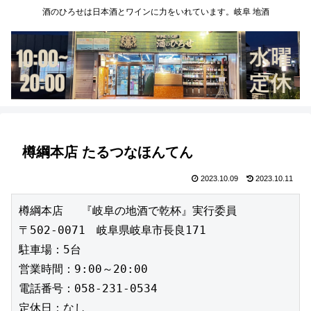
酒のひろせは日本酒とワインに力をいれています。岐阜 地酒
樽綱本店 たるつなほんてん
2023.10.09
2023.10.11
樽綱本店 　『岐阜の地酒で乾杯』実行委員

〒502-0071　岐阜県岐阜市長良171

駐車場：5台

営業時間：9:00～20:00

電話番号：058-231-0534

定休日：なし
