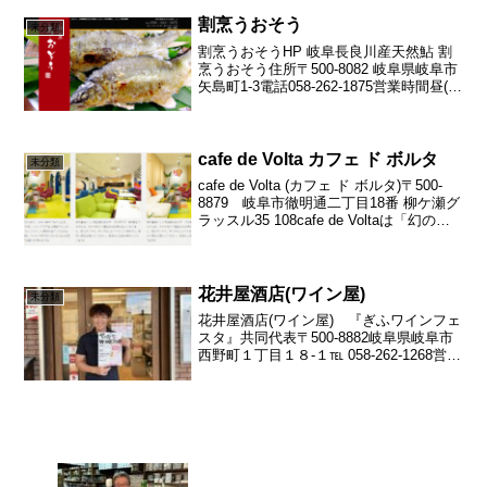
います・ギャラリー水の音・第4土曜日カ
ルチャーアカデミー イオン...
割烹うおそう
未分類
割烹うおそうHP 岐阜長良川産天然鮎 割
烹うおそう住所〒500-8082 岐阜県岐阜市
矢島町1-3電話058-262-1875営業時間昼(ラ
ンチ) AM11：30～PM2：00
夜 PM5：00～PM9：00定休日
水曜日ご予約は、...
cafe de Volta カフェ ド ボルタ
未分類
cafe de Volta (カフェ ド ボルタ)〒500-
8879 岐阜市徹明通二丁目18番 柳ケ瀬グ
ラッスル35 108cafe de Voltaは「幻のコ
ーヒー」とも呼ばれる高品質で希少な
「トラジャコーヒー」を味わえるカフ
ェ。グリーン...
花井屋酒店(ワイン屋)
未分類
花井屋酒店(ワイン屋) 『ぎふワインフェ
スタ』共同代表〒500-8882岐阜県岐阜市
西野町１丁目１８-１℡ 058-262-1268営業
時間 9:00～21:00定休日 日曜、第3月曜
HP