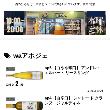
酒のひろせは日本酒とワインに力をいれています。岐阜 地酒
waアポジェ
ap5 【白やや辛口】 アンドレ・
ワイン
エルハート リースリング
2023.10.21
ap4 【白辛口】 シャトー ド クラ
ワイン
ンヌ ジャルディネ