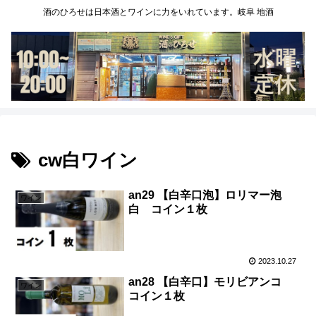
酒のひろせは日本酒とワインに力をいれています。岐阜 地酒
cw白ワイン
an29 【白辛口泡】ロリマー泡
ワイン
白 コイン１枚
2023.10.27
an28 【白辛口】モリビアンコ
ワイン
コイン１枚