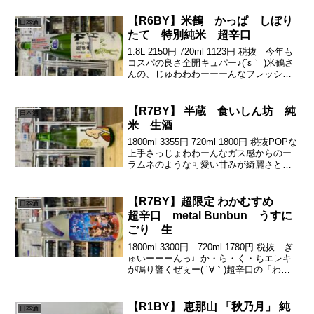
【R6BY】米鶴 かっぱ しぼり
日本酒
たて 特別純米 超辛口
1.8L 2150円 720ml 1123円 税抜 今年も
コスパの良さ全開キュパー♪(´ε｀ )米鶴さ
んの、じゅわわわーーーんなフレッシュ
なガス感٩( 'ω' )وからのーさっと一気にき
れてくキレキレ(-ω☆)ｷﾗﾘピシッと超辛口
(о´∀`...
【R7BY】 半蔵 食いしん坊 純
日本酒
米 生酒
1800ml 3355円 720ml 1800円 税抜POPな
上手さっじょわわーんなガス感からのー
ラムネのような可愛い甘みが綺麗さと可
愛さがええ感じにぃーじょわっとシャー
プな苦渋でフェードアウトっ甘みのニュ
アンスが面白いのだ！30歳の若き杜...
【R7BY】超限定 わかむすめ
日本酒
超辛口 metal Bunbun うすに
ごり 生
1800ml 3300円 720ml 1780円 税抜 ぎ
ゅいーーーんっ♩か・ら・く・ちエレキ
が鳴り響くぜぇー( ´∀｀)超辛口の「わか
むすめ」はmetal‼︎ほんのりじょわっと。
いつものしみうまーーな入り口からの染
み込むきょわんな可愛い甘...
【R1BY】 恵那山 「秋乃月」 純
日本酒