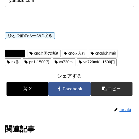
yanaizu.com
日本酒
cnc全国の地酒
cnc火入れ
cnc純米吟醸
nz作
pn1-1500円
vn720ml
vn720ml/1-1500円
シェアする
X
Facebook
コピー
tosaki
関連記事