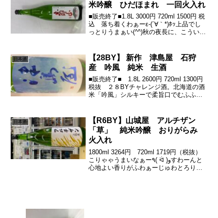
米吟醸 ひだほまれ 一回火入れ
■販売終了■1.8L 3000円 720ml 1500円 税
込 落ち着くわぁーε-(´∀｀*)ﾎｯ上品でし
っとりうまぁい(^^)秋の夜長に、こういう
艷やかで心地よいお酒が、良い酔い(*^^*)
ゆったり常温でしっぽり♪新ブランドを、
立ち上げる...
【28BY】 新作 津島屋 石狩
日本酒
産 吟風 純米 生酒
■販売終了■ 1.8L 2600円 720ml 1300円
税抜 ２８BYチャレンジ酒。北海道の酒
米「吟風」シルキーで柔旨口でむふふっ
です♪近年、北海道の酒米が注目！！「き
たしずく」「彗星」「吟風」吟風とは、
八反錦2号と上育404号を交配さ...
【R6BY】山城屋 アルチザン
日本酒
「草」 純米吟醸 おりがらみ
火入れ
1800ml 3264円 720ml 1719円（税抜）
こりゃゃうまいなぁー٩( ᐛ )وすわーんと
心地よい香りがふわぁーじゅわとろりん
すーーーっとガス感と口当たりの良さ♪(
´▽｀)シャープな酸からの透明感ある黄色
い果実の甘みがすわーん。...