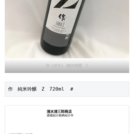
作（ザク） 純米吟醸 Z
作　純米吟醸　Z　720ml  #
清水清三郎商店
酒蔵紹介銘柄紹介作