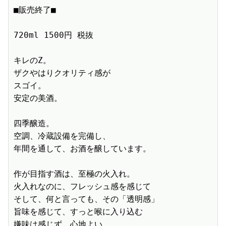
■販売終了■　

720ml 1500円 税抜　

キレのZ。

ザクやはりクオリティ感が

スゴイ。

安定の美酒。

四季醸造。

空調、冷蔵設備を完備し、

年間を通して、お酒を醸しています。

作が目指す酒は、至極の火入れ。

火入れなのに、フレッシュ感を感じて

そして、何と言っても、その「透明感」

旨味を感じて、すっと喉に入り込む

嫌味は感じず、心地よい。
