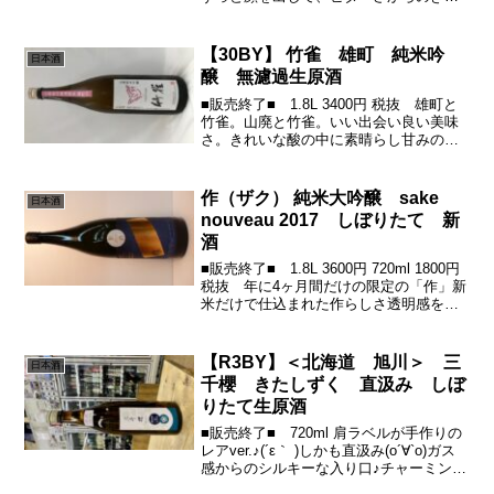
っと♪( ´▽｀)渋でキルっステキな味の構
成でウフフっ♪(´ε｀ )長野県が作り出した
飯米「風さやか」...
【30BY】 竹雀 雄町 純米吟
日本酒
醸 無濾過生原酒
■販売終了■ 1.8L 3400円 税抜 雄町と
竹雀。山廃と竹雀。いい出会い良い美味
さ。きれいな酸の中に素晴らし甘みの質
と立体感。追ってきてよかったなって思
う酒蔵の一つだと思います。22BYにであ
って、もう８年目。感慨深いもんがあり
作（ザク） 純米大吟醸 sake
日本酒
ます。そ...
nouveau 2017 しぼりたて 新
酒
■販売終了■ 1.8L 3600円 720ml 1800円
税抜 年に4ヶ月間だけの限定の「作」新
米だけで仕込まれた作らしさ透明感を存
分に味わえる逸品。四季醸造。空調、冷
蔵設備を完備し、年間を通して、お酒を
醸しています。作が目指す酒は、至極...
【R3BY】＜北海道 旭川＞ 三
日本酒
千櫻 きたしずく 直汲み しぼ
りたて生原酒
■販売終了■ 720ml 肩ラベルが手作りの
レアver.♪(´ε｀ )しかも直汲み(о´∀`о)ガス
感からのシルキーな入り口♪チャーミング
な甘味と酸がとても綺麗にすいっっと(￣