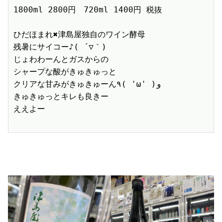
1800ml 2800円　720ml 1400円 税抜
ひだほまれ✖️津島屋独自のワイン酵母
残暑にサイコー♪( ´▽｀)
じょわわーんとガスからの
シャープな酸がきゅきゅっと
クリアな甘みがきゅきゅーん٩( 'ω' )و
きゅきゅっとキレも良きー
ええよー