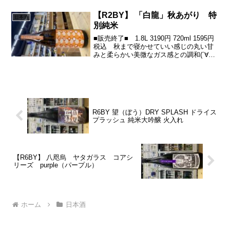
∀￣)ほんのり渋で引きも良くほんといい
お酒を造られる( ´∀｀)...
【R2BY】 「白龍」秋あがり 特
日本酒
別純米
■販売終了■ 1.8L 3190円 720ml 1595円
税込 秋まで寝かせていい感じの丸い甘
みと柔らかい美微なガス感との調和(´∀｀
*)ｳﾌﾌ心地よい刺激と味のりががまた( ・
∀・)ｲｲ!!夏に続いて秋のこのラベルも思わ
ずジャケ買いもあ...
R6BY 望（ぼう）DRY SPLASH ドライス
プラッシュ 純米大吟醸 火入れ
【R6BY】 八咫烏 ヤタガラス コアシ
リーズ purple（パープル）
ホーム
日本酒