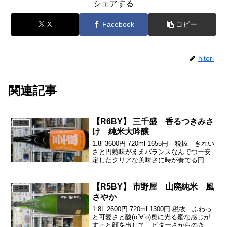
シェアする
X
Facebook
コピー
hitori
関連記事
【R6BY】 三千盛 香るつきみさ
日本酒
け 純米大吟醸
1.8l 3600円 720ml 1655円 税抜 きれい
さと円熟味がええバランスなんでつー安
定したクリアな美味さに時が奏でる円熟
味のまろやかさぁ٩( 'ω' )وそれでいて、さ
らっドライはさすがでつーこういうタイ
プがやっぱり多様性として必...
【R5BY】 市野屋 山廃純米 風
日本酒
さやか
1.8L 2600円 720ml 1300円 税抜 ふわっ
と可愛さと酸(о´∀`о)奥に光る蜜な感じが
すっと顔を出して、ビターさからのきゅ