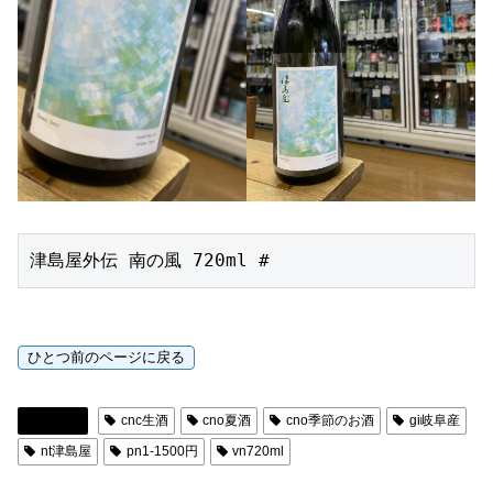
津島屋外伝 南の風 720ml #
日本酒
cnc生酒
cno夏酒
cno季節のお酒
gi岐阜産
nt津島屋
pn1-1500円
vn720ml