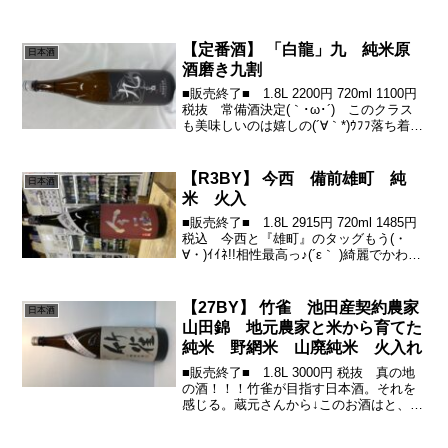
【定番酒】 「白龍」九 純米原
日本酒
酒磨き九割
■販売終了■ 1.8L 2200円 720ml 1100円
税抜 常備酒決定(｀･ω･´)ゞこのクラス
も美味しいのは嬉しの(´∀｀*)ｳﾌﾌ落ち着き
がありつつ可愛さアリ(-д☆)ｷﾗﾝと全体の
バランス構成の良さ！若き杜氏の挑戦
に、今年も応援...
【R3BY】 今西 備前雄町 純
日本酒
米 火入
■販売終了■ 1.8L 2915円 720ml 1485円
税込 今西と『雄町』のタッグもう(・
∀・)ｲｲﾈ!!相性最高っ♪(´ε｀ )綺麗でかわい
い酸その酸はシャープできりっと梨を思
わせる瑞々しい旨さからの雄町感(о´∀`о)
人気の「みむ...
【27BY】 竹雀 池田産契約農家
日本酒
山田錦 地元農家と米から育てた
純米 野網米 山廃純米 火入れ
■販売終了■ 1.8L 3000円 税抜 真の地
の酒！！！竹雀が目指す日本酒。それを
感じる。蔵元さんから↓このお酒はと、竹
雀の『真』の地酒になります。地元の農
家と一緒に米作りから取り組み、きもと