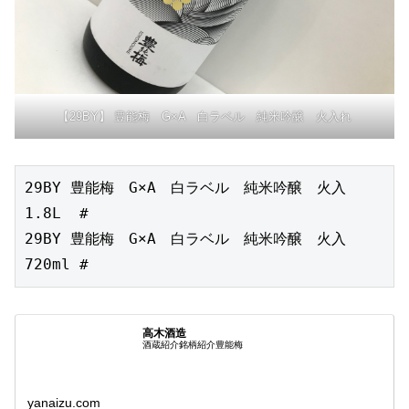
【29BY】 豊能梅 G×A 白ラベル 純米吟醸 火入れ
29BY 豊能梅　G×A　白ラベル　純米吟醸　火入　
1.8L  #

29BY 豊能梅　G×A　白ラベル　純米吟醸　火入　
720ml #
高木酒造
酒蔵紹介銘柄紹介豊能梅
yanaizu.com