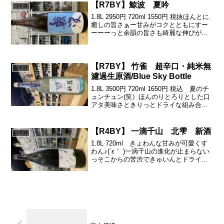
仕込みにより蔵に生きる乳酸菌・酵母を
【R7BY】鯨波 夏吟
日本酒
育て醸した...
1.8L 2950円 720ml 1550円 税抜ほんとに
癒しの旨さぁー甘みがコクとともにすー
ーーーっと余韻の旨さも綺麗な伸びがス
テキでつーきゅーーっとドライさも٩( 'ω'
)و鯨波さんらしい、癒しの旨みに軽快感
がぷらすで夏においちい鯨波...
【R7BY】 竹雀 超辛口・純米無
日本酒
濾過生原酒/Blue Sky Bottle
1.8L 3500円 720ml 1650円 税込 夏のチ
ュンチュン(笑）ほんのりとろりとした口
アタ美味さときりっとドライな組み合わ
せがええねんー夏は旨＋酸＋ドライこの
美味くてかつドライなニュアンスは食欲
もそそらえる1本超辛口といってもいろ...
【R4BY】 一滴千山 北雫 新酒
日本酒
1.8L 720ml きょわんな甘みが可愛くす
わん♪(´ε｀ )一滴千山の進化が止まらない
っそこからの苦渋できゅいんとドライに
キレる٩( ᐛ )و今季もやるねぇー♪( ´θ｀)一
滴千山(いってきせんざん)とは、「一滴の
水でさえ沢山になり、多...