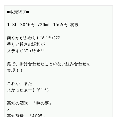
■販売終了■　

1.8L 3046円 720ml 1565円 税抜　

爽やかがふわり(´∀｀*)ｳﾌﾌ

香りと旨さの調和が

ステキ(ﾟ∀ﾟ)ｷﾀｺﾚ!!

蔵で、掛け合わせたことのない組み合わせを

実現！！

これが、また

よかったぁー(´∀｀*)

高知の酒米　「吟の夢」

×

高知酵母　「AC95」
