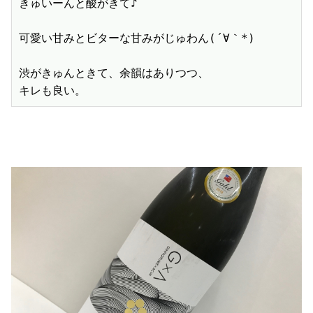
きゅいーんと酸がきて♪

可愛い甘みとビターな甘みがじゅわん(´∀｀*)

渋がきゅんときて、余韻はありつつ、
