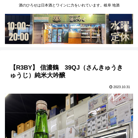
酒のひろせは日本酒とワインに力をいれています。岐阜 地酒
【R3BY】 信濃鶴 39QJ（さんきゅうき
ゅうじ）純米大吟醸
2023.10.31