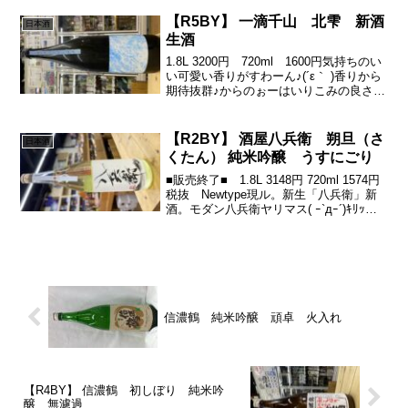
すーーー苦渋ビターな余韻で心地よくフ
ェードアウト！旨いー！！...
【R5BY】 一滴千山 北雫 新酒
日本酒
生酒
1.8L 3200円 720ml 1600円気持ちのい
い可愛い香りがすわーん♪(´ε｀ )香りから
期待抜群♪からのぉーはいりこみの良さ♪
きゅん酸といい渋が同時にアタック！そ
こから、奥に伸びる綺麗な甘みが、すー
ーーっと伸びて、最後に果物の皮な...
【R2BY】 酒屋八兵衛 朔旦（さ
日本酒
くたん） 純米吟醸 うすにごり
■販売終了■ 1.8L 3148円 720ml 1574円
税抜 Newtype現ル。新生「八兵衛」新
酒。モダン八兵衛ヤリマス( ｰ`дｰ´)ｷﾘｯシ
ャープな爽酸からのメロンな甘みがじょ
わりんこ(´∀｀*)ｳﾌﾌキレも(・∀・)ｲｲﾈ!!
世...
信濃鶴 純米吟醸 頑卓 火入れ
【R4BY】 信濃鶴 初しぼり 純米吟
醸 無濾過