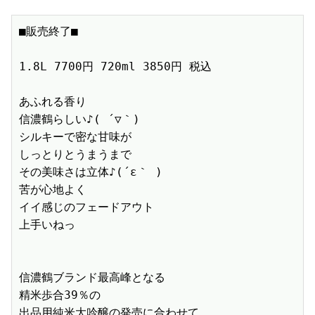
■販売終了■　

1.8L 7700円 720ml 3850円 税込　

あふれる香り

信濃鶴らしい♪( ´▽｀)

シルキーで密な甘味が

しっとりとうまうまで

その美味さは立体♪(´ε｀ )

苦が心地よく

イイ感じのフェードアウト

上手いねっ

信濃鶴ブランド最高峰となる

精米歩合39％の

出品用純米大吟醸の発売に合わせて、
