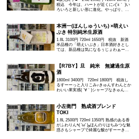
税込 今年は、ハートが近くに♪(´ε｀ )い
ろいろと新しい形に進化。やっぱり、こ
のお酒はなんだかねぇ青春ですよっこの
味(*´艸｀*)酸からかわいい甘味が(о´∀`о)究
極の食中酒を...
本洲一(ほんしゅういち) ×萌えい
日本酒
ぶき 特別純米生原酒
1.8L 3100円 720ml 1650円 税抜 新酒
米品種の「萌えいぶき」日本酒好きとし
ては、新品種は気になるぅじょわぁーん
じゅわからの、しっとりしっかりめな甘
酸じゅーしぃーに♪(´ε｀ )苦渋がきゅぎゅ
とフェードアウト( ´ ▽ ` ...
【R7BY】旦 純米 無濾過生原
日本酒
酒
1800ml 3400円 720ml 1800円 税抜し
るすーーっと入りこみ♪きゅんすわんとか
わいい果実感( ´∀｀)シャープなきゅん酸
が可愛さが更にアップ♪(´ε｀ )そして、今
年は、ヒキの心地よさが半端なく良き♪
旦 進化が素敵でつー♪今...
小左衛門 熟成酒ブレンド
日本酒
TOKI
1.8L 2500円 720ml 1350円 熟感のある香
がふわりん٩( 'ω' )وほんのりはちみつな魅
惑さもシャープで綺麗な酸がすーーきゅ
っ可愛い甘みとビターな甘み♪蜜な甘みが