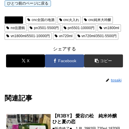
日本酒
cnc全国の地酒
cnc火入れ
cnc純米大吟醸
ns信濃鶴
pn3501-5500円
pn5501-10000円
vn1800ml
vn1800ml/5501-10000円
vn720ml
vn720ml/3501-5500円
シェアする
X
Facebook
コピー
tosaki
関連記事
【R3BY】 愛宕の松 純米吟醸
日本酒
ひと夏の恋
■販売終了■ 1.8L 2992円 720ml 1870円