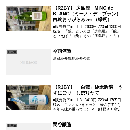
【R2BY】 房島屋 MiNO de
日本酒
BLANC（ミーノ・デ・ブラン）
白麹おりがらみver.（緑瓶） ノ
ーマルver.（黒瓶）
■販売終了■ 1.8L 2600円 720ml 1300円
税抜 『酸』といえば『房島屋』『酸』
といえば『白麹』その『房島屋』×『白
麹』ワクワク感がとまらない魅惑の組み
合わせ(´∀｀*)ｳﾌﾌシャキーーーンな酸がシ
ャープで( ・∀・)ｲｲ!...
今西酒造
日本酒
酒蔵紹介銘柄紹介今西
【R3BY】 「白龍」純米吟醸 う
日本酒
すにごり しぼりたて
■販売終了■ 1.8L 3410円 720ml 1705円
税込 じょわん♪きゅっと可愛さ(*´∇｀*)
今年も味の乗ってる(・∀・)綺麗さと蜜な
具合がステキです並行して、苦渋がアク
セント♪全体をきゅっと引き締めてバラン
スとってます(*´∇｀...
関谷醸造
日本酒