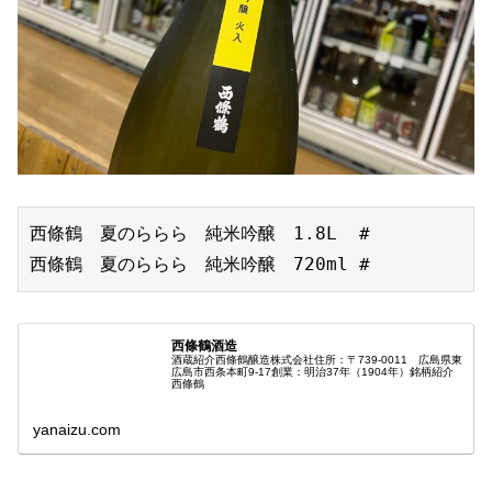
西條鶴　夏のららら　純米吟醸　1.8L  #
西條鶴　夏のららら　純米吟醸　720ml #
西條鶴酒造
酒蔵紹介西條鶴醸造株式会社住所：〒739-0011 広島県東
広島市西条本町9-17創業：明治37年（1904年）銘柄紹介
西條鶴
yanaizu.com