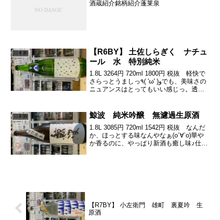
酒蔵紹介銘柄紹介蓬莱泉
【R6BY】 土佐しらぎく ナチュ
日本酒
ール 水 特別純米
1.8L 3264円 720ml 1800円 税抜 軽快で
さらっとうましっ٩( 'ω' )وでも、美味さの
ニュアンスはとってもいい感じっ。透明
かある、若いメロンやバナナみたいなニ
ュアンスからのさらっと、渋がきゅきゅ
きゅっと引きの良さが光る1...
鯨波 純米吟醸 無濾過生原酒
日本酒
1.8L 3085円 720ml 1542円 税抜 なんだ
か、ほっとする味なんやなぁ(о´∀`о)華や
か香るのに、やっぱり新酒も癒し味♪仕事
から疲れて帰ってきてゆるっと癒やされ
やす( ´∀｀)華やかに優しく香り。そし
て、柔らかい口当たりから...
【R7BY】 小左衛門 雄町 裏夏吟 生
原酒