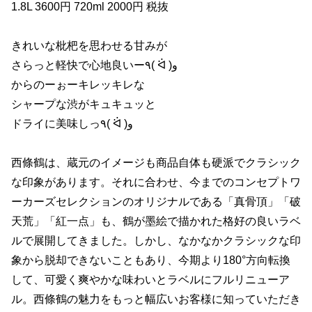
1.8L 3600円 720ml 2000円 税抜
きれいな枇杷を思わせる甘みが
さらっと軽快で心地良いー٩( ᐛ )و
からのーぉーキレッキレな
シャープな渋がキュキュッと
ドライに美味しっ٩( ᐛ )و
西條鶴は、蔵元のイメージも商品自体も硬派でクラシック
な印象があります。それに合わせ、今までのコンセプトワ
ーカーズセレクションのオリジナルである「真骨頂」「破
天荒」「紅一点」も、鶴が墨絵で描かれた格好の良いラベ
ルで展開してきました。しかし、なかなかクラシックな印
象から脱却できないこともあり、今期より180°方向転換
して、可愛く爽やかな味わいとラベルにフルリニューア
ル。西條鶴の魅力をもっと幅広いお客様に知っていただき