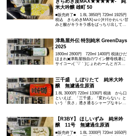
きらめき度MAX★★★★★- 純
米大吟醸 雄町 50
■販売終了■ 1.8L 3850円 720ml 1925円
税込 きらめきMAX(-ω☆)ｷﾗﾘかわいい甘
みと酸がキラキラ感をばっちり出してま
す(´∀｀*)ｳﾌﾌ華やかうまい系「きらめき燦
然」<(｀･ω･´)香り系の爽やかな香りがふ
わぁー(...
津島屋外伝 特別純米 GreenDays
日本酒
2025
1800ml 2800円 720ml 1400円 税抜ひだ
ほまれ✖️津島屋独自のワイン酵母残暑に
サイコー♪( ´▽｀)じょわわーんとガスか
らのシャープな酸がきゅきゅっとクリア
な甘みがきゅきゅーん٩( 'ω' )وきゅきゅっ
とキレも良きーええ...
三千盛 しぼりたて 純米大吟
日本酒
醸 無濾過生原酒
1.8L 3000円 720ml 1336円 税抜 から口
といえば、「三千盛」『変わらない』と
いう「良さ」透き通るシャープなキレ、
透明感に、この時期だけのフレッシュ感
と心地よい芳香(*´∇｀*)ずっとその姿勢を
崩さないすごさ。素敵です。火入...
【R3BY】 ほしいずみ 純米吟
日本酒
醸 11号 無濾過生原酒
■販売終了■ 1.8L 3300円 720ml 1650円