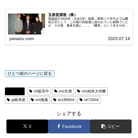
玉泉堂酒造（株）
酒蔵紹介1806年（文化3年）創業。昭和二十年代までは醴
泉正宗として、この蔵の高級酒に使われていた銘柄でした
が、その後、量産主義に。。。「醴泉」という名をやめて
しまいます。しかし、昭和50年代後半から、再びこだわり
の少量生産へシフト。昭和6...
yanaizu.com
2023.07.14
日本酒
ch販売中
cnc生酒
cnc純米大吟醸
gi岐阜産
nm無風
vn1800ml
vn720ml
シェアする
X
Facebook
コピー