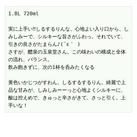
1.8L 720ml　

実に上手い‼︎しるするりんな、心地よい入り口から、し
みしみーで、シルキーな旨さがふわっ。それでいて、
引きの良さがたまらん♪(´ε｀ )

さすが、醴泉の玉泉堂さん。この味わいの構成と全体
の流れ、バランス。

飲み飽きずに、次の1杯を呑みたくなる

黄色いかじつがすわん。しるするするりん。綺麗で上
品な甘みが、しみしみーーっと心地よくシルキーに、
酸は控えめで、きゅっと辛さがきて、さっと引く。上