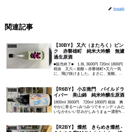
tosaki
関連記事
【30BY】 又六（またろく）ピン
日本酒
ク 赤磐雄町 純米大吟醸 無濾
過生原酒
■販売終了■ 1.8L 3600円 720ml 1800円
税抜 又六～覚醒～赤磐雄町×又六一気
に、飛び抜けました。まさに、覚醒。も
しかしたら、これがフラッグシップにな
るかも非常にイイですし、今後の期待
感・ワクワク感を感じさせてくれる味わ
【R6BY】 小左衛門 パイルドラ
日本酒
い...
イバー 美山錦 純米吟醸生原酒
1800ml 3600円 720ml 1800円 税抜 爽
やかに香るー♪みつみつでキャンディみた
いなかわいい甘みがしみうまぁー濃密٩(
'ω' )و入り口も心地よいほんでもって酸と
共に苦渋がぎゅきゅーーーっと余韻の心
地よさからのフェードアウ...
【R2BY】 燦然 きらめき燦然 -
日本酒