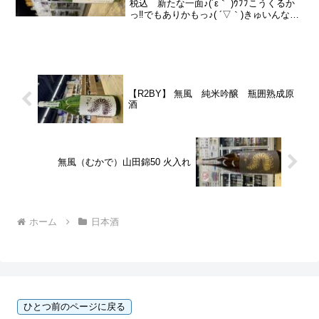
税込 新たな一面♪(´ε｀ )ｳﾌﾌこうくるか
っ‼︎でもありかもっ♪( ´▽｀)きゅいんな酸
が際立ち透明感ある甘味はさっと流れる
ようにキレる。これ寝かせても面白そう
(о´∀`о)ほ...
【R2BY】 無風 純米吟醸 瓶囲熟成原
酒
無風（むかで）山田錦50 火入れ
ホーム
日本酒