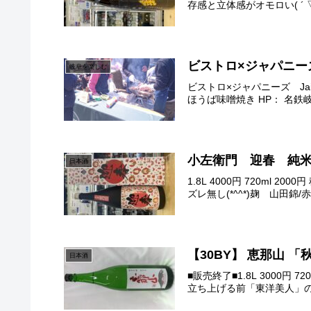
存感と立体感がオモロい( ´ 
ビストロ×ジャパニーズ
岐阜を楽しむ
ビストロ×ジャパニーズ J
ほうば味噌焼き HP： 名鉄
小左衛門 迎春 純
日本酒
1.8L 4000円 720m
ズレ無し(*^^*)麹 山田錦
【30BY】 恵那山 
日本酒
■販売終了■1.8L 3000
立ち上げる前「東洋美人」の