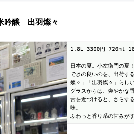
純米吟醸 出羽燦々
1.8L 3300円 720ml 
日本の夏。小左衛門の夏
できの良いのを、出荷す
燦々」「出羽燦々」らしい
グラスからは、爽やかな
舌を近づけると、さらす
味。
ふわっと香り系の甘みが