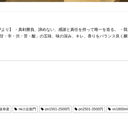
Pより】 ・真剣勝負、諦めない、感謝と責任を持って唯一を造る。 ・
甘・辛・渋・苦・酸」の五味、味の深み、キレ、香りをバランス良く醸す
i岐阜産
nk小左衛門
pn1501-2500円
pn2501-3500円
vn1800ml