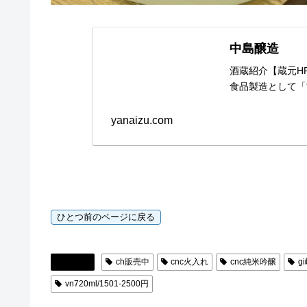
中島醸造
酒蔵紹介【蔵元H
食品製造として「
yanaizu.com
日本酒
ch販売中
cnc火入れ
cnc純米吟醸
g
vn720ml/1501-2500円