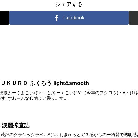
シェアする
Facebook
ＫＵＲＯ ふくろう light&smooth
 1600円 税抜ふーくよこい♪(´ε｀ )はやーくこい( ´∀｀)今年のフクロウ(
‼︎すわーんな心地よい香り。す...
撰 淡麗搾直詰
ガス感からのー綺麗で透明感ある甘味と同時に苦渋が追いかけてきて、この三味の共