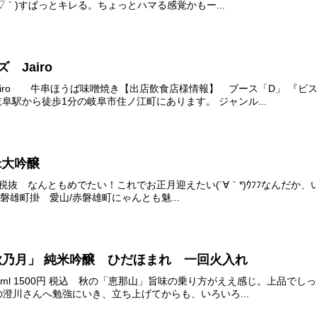
▽ ` )すぱっとキレる。ちょっとハマる感覚かもー...
 Jairo
airo 牛串ほうば味噌焼き【出店飲食店様情報】 ブース「D」 『ビスト
岐阜駅から徒歩1分の岐阜市住ノ江町にあります。 ジャンル...
米大吟醸
l 2000円 税抜 なんともめでたい！これでお正月迎えたい(´∀｀*)ｳﾌﾌ
/赤磐雄町掛 愛山/赤磐雄町にゃんとも魅...
「秋乃月」 純米吟醸 ひだほまれ 一回火入れ
円 720ml 1500円 税込 秋の「恵那山」旨味の乗り方がええ感じ。上品
澄川さんへ勉強にいき、立ち上げてからも、いろいろ...