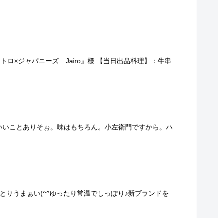
ロ×ジャパニーズ Jairo』様 【当日出品料理】：牛串
なんだか、いいことありそぉ。味はもちろん。小左衛門ですから。ハ
でしっとりうまぁい(^^ゆったり常温でしっぽり♪新ブランドを