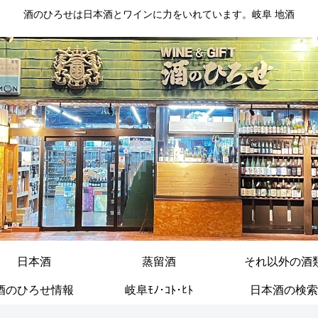
酒のひろせは日本酒とワインに力をいれています。岐阜 地酒
日本酒
蒸留酒
それ以外の酒
酒のひろせ情報
岐阜ﾓﾉ･ｺﾄ･ﾋﾄ
日本酒の検索