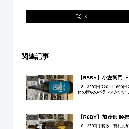
X
関連記事
【R5BY】小左衛門 ＦＵ
日本酒
1.8L 3200円 720ml
体の構成のバランスがいいっす
【R6BY】加茂錦 吟
日本酒
1.8L 2700円 税抜 荷札の加茂錦のクラシックラベル٩( 'ω' )وきゅっと