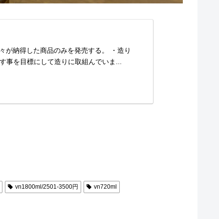
我々が納得した商品のみを発売する。 ・造り
事を目標にして造りに取組んでいま...
vn1800ml/2501-3500円
vn720ml