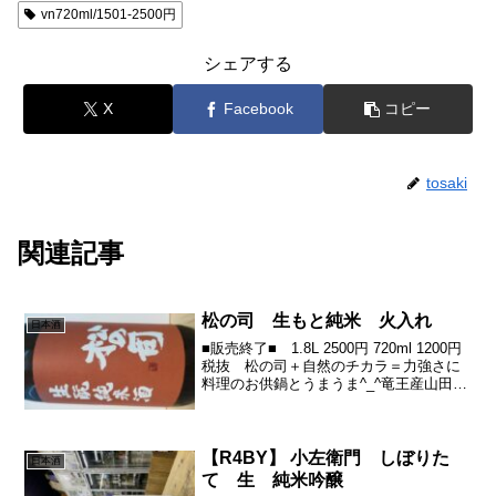
vn720ml/1501-2500円
シェアする
X
Facebook
コピー
tosaki
関連記事
松の司 生もと純米 火入れ
日本酒
■販売終了■ 1.8L 2500円 720ml 1200円
税抜 松の司＋自然のチカラ＝力強さに
料理のお供鍋とうまうま^_^竜王産山田錦
伝統の生もと手間ひまがかかり、力量が
かなりいります酵母も無添加、自然の力
に人の知恵が合わさってそれぞれが...
【R4BY】 小左衛門 しぼりた
日本酒
て 生 純米吟醸