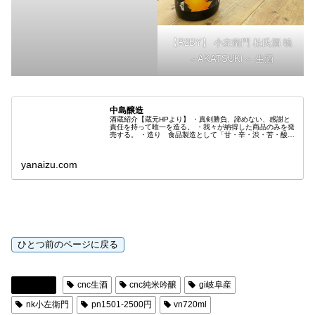
【R2BY】 小左衛門 杜氏酒 暁
～AKATSUKI～ 生酒
中島醸造
酒蔵紹介【蔵元HPより】 ・真剣勝負、諦めない、感謝と
責任を持って唯一を造る。 ・我々が納得した商品のみを発
売する。 ・造り 食品製造として「甘・辛・渋・苦・酸」
の五味、味の深み、キレ、香りをバランス良く醸す事を目
標にして造りに取組んでいま...
yanaizu.com
日本酒
cnc生酒
cnc純米吟醸
gi岐阜産
nk小左衛門
pn1501-2500円
vn720ml