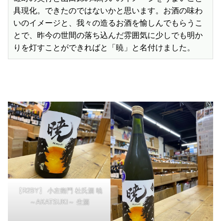
具現化。できたのではないかと思います。お酒の味わ
いのイメージと、我々の造るお酒を愉しんでもらうこ
とで、昨今の世間の落ち込んだ雰囲気に少しでも明か
【R2BY】 小左衛門 杜氏酒 暁
～AKATSUKI～ 生酒