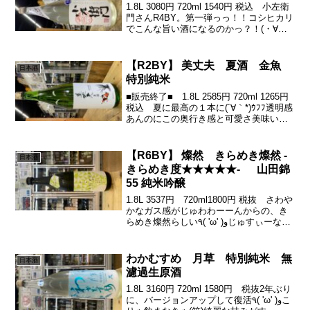
1.8L 3080円 720ml 1540円 税込 小左衛
門さんR4BY。第一弾っっ！！コシヒカリ
でこんな旨い酒になるのかっ？！(・∀・)
瑞々しゅう。ボリューミィーでうまうま
なしぼりたってっす(^^)あえて、酒米では
ないこしひかり。 普段、...
【R2BY】 美丈夫 夏酒 金魚
日本酒
特別純米
■販売終了■ 1.8L 2585円 720ml 1265円
税込 夏に最高の１本に(´∀｀*)ｳﾌﾌ透明感
あんのにこの奥行き感と可愛さ美味いっ
上手いっ(￣ー￣)ﾆﾔﾘキレも秀逸っっす
(｀･ω･´)ゞ早くから純米酒にとりかかり
少量仕込み・低温...
【R6BY】 燦然 きらめき燦然 -
日本酒
きらめき度★★★★★- 山田錦
55 純米吟醸
1.8L 3537円 720ml1800円 税抜 さわや
かなガス感がじゅわわーーんからの、き
らめき燦然らしい٩( 'ω' )وじゅすぃーな甘
と酸コラボレーション♪香り系、フルーテ
ィー系好きは是非是非おためしあれー♪(
´▽｀)煌めき度ぉ星 ...
わかむすめ 月草 特別純米 無
日本酒
濾過生原酒
1.8L 3160円 720ml 1580円 税抜2年ぶり
に、バージョンアップして復活٩( 'ω' )وこ