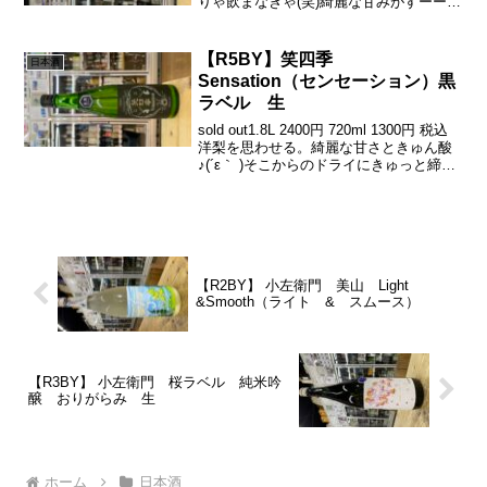
りゃ飲まなきゃ(笑)綺麗な甘みがすーーー
っと、伸びて、からのきゅん酸♪(´ε｀ )軽
快でいて「わかむすめ」さんらしさが(・
∀・)ｲｲﾈ...
【R5BY】笑四季
日本酒
Sensation（センセーション）黒
ラベル 生
sold out1.8L 2400円 720ml 1300円 税込
洋梨を思わせる。綺麗な甘さときゅん酸
♪(´ε｀ )そこからのドライにきゅっと締め
るっ(о´∀`о)キレの黒っ( ´ ▽ ` )コスパも高
し、滋賀のNewtype。『笑四季』...
【R2BY】 小左衛門 美山 Light
&Smooth（ライト & スムース）
【R3BY】 小左衛門 桜ラベル 純米吟
醸 おりがらみ 生
ホーム
日本酒