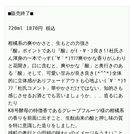
■販売終了■　

720ml 1870円 税込　

柑橘系の爽やかさと、生もとの力強さ

『酸』ポイントであり『酸』が(・∀・)良き!!杜氏さ
ん渾身の一本でっす(´∀｀*)ｳﾌﾌ爽やかな香りがふわり
と花開き。口に含むと、爽やかな「酸」と奥行きのあ
る「酸」そして、可愛い甘みが良き良き(*^^*)全体
的に立体感がありフェードアウトも心地よい(´∀｀*)ｳ
ﾌﾌ「杜氏コメント」華やかさだけではない、知的さも
感じさせるお酒とでも言いましょうか、、、造るにあ
たり

K8号酵母の特徴香であるグレープフルーツ様の柑橘系
の香りを前面に出すこと、生酛由来の酸と押し味の質
を特に意識した造りをしました。

雄町の奥行と山田錦の味わいのイメージをうまいこと