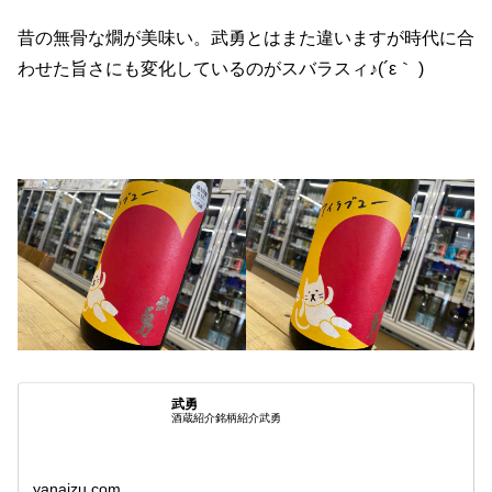
昔の無骨な燗が美味い。武勇とはまた違いますが時代に合
わせた旨さにも変化しているのがスバラスィ♪(´ε｀ )
武勇
酒蔵紹介銘柄紹介武勇
yanaizu.com