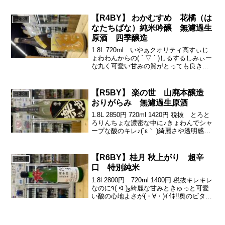
くて、凄く丁寧な酒造りがされていま
す。半年にわたる造り...
【R4BY】 わかむすめ 花橘（は
日本酒
なたちばな）純米吟醸 無濾過生
原酒 四季醸造
1.8L 720ml いやぁクオリティ高すぃじ
ょわわんからの( ´ ▽ ` )しるするしみぃー
な丸く可愛い甘みの質がとっても良き良
きでつ( ＾∀＾)最後の心地よいキレも秀逸
ですぅー٩( ᐛ )و夫婦2人で醸すごく少量。
かつハイクオリティ山口...
【R5BY】 楽の世 山廃本醸造
日本酒
おりがらみ 無濾過生原酒
1.8L 2850円 720ml 1420円 税抜 とろと
ろりんちょな濃密な中に♪きょわんでシャ
ープな酸のキレ♪(´ε｀ )綺麗さや透明感も
感じて渋ドライでキル♪(´ε｀ )こんなタイ
プもスキ( ´ ▽ ` )いいよなぁ「楽の世」(о
´∀`...
【R6BY】桂月 秋上がり 超辛
日本酒
口 特別純米
1.8l 2800円 720ml 1400円 税抜キレキレ
なのに٩( ᐛ )و綺麗な甘みときゅっと可愛
い酸の心地よさが(・∀・)ｲｲﾈ!!奥のビター
感がまろやかにぃーのびやかにぃー美味
いなぁー٩( ᐛ )و蔵元hpよりキレ味抜群！
すいすい飲...