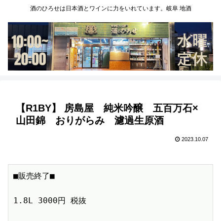
酒のひろせは日本酒とワインに力をいれています。岐阜 地酒
【R1BY】 房島屋 純米吟醸 五百万石×
山田錦 おりがらみ 濾過生原酒
2023.10.07
■販売終了■　

1.8L 3000円 税抜　
