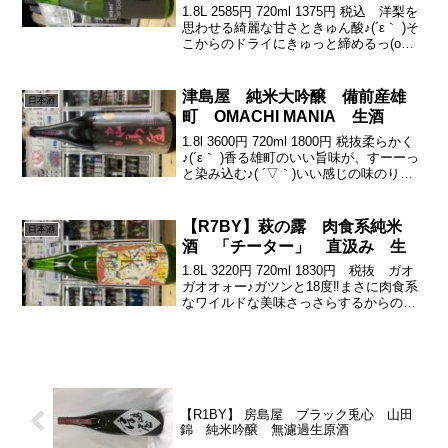
1.8L 2585円 720ml 1375円 税込 洋梨を
思わせる綺麗な甘さときゅん酸♪(´ε｀ )そ
こからのドライにきゅっと締めるっ(о
´∀`о)キレの黒っ( ´ ▽ ` )コスパも高し滋賀
のNewtype。『笑四季』emishikiその...
津島屋 純米大吟醸 備前産雄
日本酒
町 OMACHI MANIA 生酒
1.8l 3600円 720ml 1800円 税抜柔らかく
♪(´ε｀ )香る雄町のいい旨味が、すーーっ
と染み込む♪( ´▽｀)いい感じの味のり
が、まさに「今」が美味しっ(￣∇
￣)LOVE雄町と命名だけあって、心地よ
いモダン雄町らしさが、いい...
【R7BY】萩の露 肉食系純米
日本酒
酒 「チーター」 直汲み 生
1.8L 3220円 720ml 1830円 税抜 ガオ
ガオオォー♪ガツンと18度‼︎まさに肉食系
なワイルドな美味さっさらするからのほ
わっとメロンな旨みがふわふわーんぎゅ
ぎゅいーーっと苦渋がドライにキレを余
韻のコクといい艶のある感じがすーー...
【R1BY】 房島屋 ブラック兎心 山田
錦 純米吟醸 無濾過生原酒