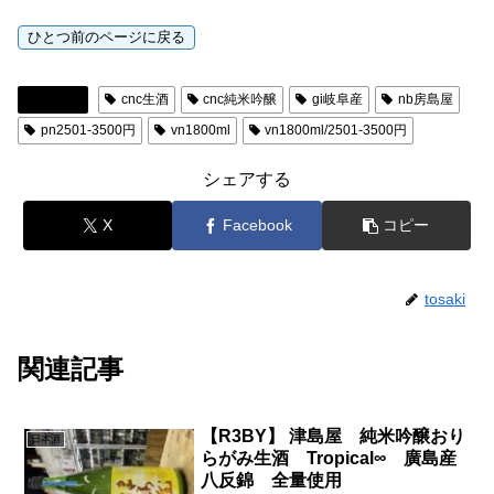
日本酒
cnc生酒
cnc純米吟醸
gi岐阜産
nb房島屋
pn2501-3500円
vn1800ml
vn1800ml/2501-3500円
シェアする
X
Facebook
コピー
tosaki
関連記事
【R3BY】 津島屋 純米吟醸おり
日本酒
らがみ生酒 Tropical∞ 廣島産
八反錦 全量使用