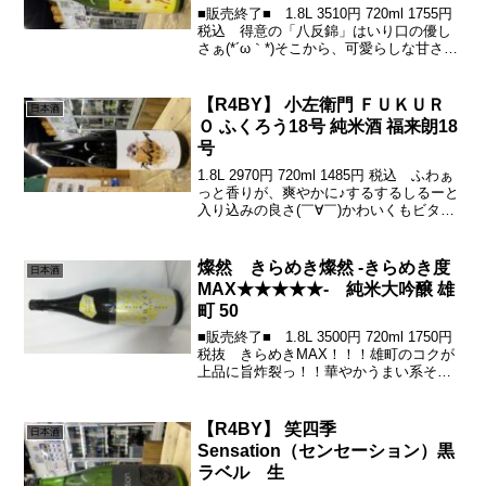
■販売終了■ 1.8L 3510円 720ml 1755円
税込 得意の「八反錦」はいり口の優し
さぁ(*´ω｀*)そこから、可愛らしな甘さに
きゅんな酸♪(´ε｀ )すっささっとキレてく
感じ‼︎いい出来ですー(￣∇￣)ミドルネー
ム「トロピカル...
【R4BY】 小左衛門 ＦＵＫＵＲ
日本酒
Ｏ ふくろう18号 純米酒 福来朗18
号
1.8L 2970円 720ml 1485円 税込 ふわぁ
っと香りが、爽やかに♪するするしるーと
入り込みの良さ(￣∀￣)かわいくもビター
な甘味に癒されるわっホント福来る気が
する♪(´ε｀ )この可愛いフクロウのラベル
もステキっす♪( ´▽｀...
燦然 きらめき燦然 -きらめき度
日本酒
MAX★★★★★- 純米大吟醸 雄
町 50
■販売終了■ 1.8L 3500円 720ml 1750円
税抜 きらめきMAX！！！雄町のコクが
上品に旨炸裂っ！！華やかうまい系それ
が「きらめき燦然」！！さわやかな香
り、じゅわんと、ほんのり微炭酸にとろ
りんとした舌触りしっとりとコクのあ
【R4BY】 笑四季
日本酒
る...
Sensation（センセーション）黒
ラベル 生