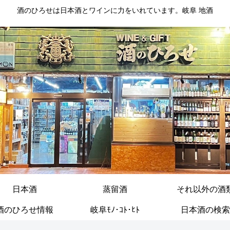
酒のひろせは日本酒とワインに力をいれています。岐阜 地酒
日本酒
蒸留酒
それ以外の酒
酒のひろせ情報
岐阜ﾓﾉ･ｺﾄ･ﾋﾄ
日本酒の検索