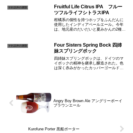
レーバーの複雑さと苦み、そして、アン
グリーなエッジを隠している。The Label
Fruitful Life Citrus IPA フルー
それ以外の酒類
Speaks...
ツフルライフシトラスIPA
柑橘系の個性を持つホップをふんだんに
使用したインディアペールエール。今年
は、地元産のだいだいと夏みかんの2種類
を加えた。そしてその個性は、弾けるよ
うにいきいきとし、スパイシーで、喉の
渇きを最高に癒してくれる。The Label
Four Sisters Spring Bock 四姉
それ以外の酒類
Speaks...
妹スプリングボック
四姉妹スプリングボックは、ドイツのマ
イボックの精神を継承し醸造された。色
は深く赤みがかったカッパーゴールド
で、アロマは甘くフローラル、口当たり
はリッチでモルティ、そしてフィニッシ
ュは丸みがあり、とてもスムーズだ。The
Label Spea...
Angry Boy Brown Ale アングリーボーイ
ブラウンエール
Kurofune Porter 黒船ポーター