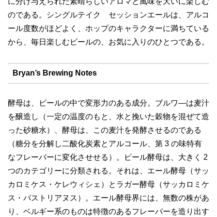
に分け与えられた素晴らしいアロマと風味を大いに楽しむ
のである。シングルテイク セッションエールは、アルコ
ール度数がほどよく、ホップのキャラクターに満ちている
から、毎日楽しむビールの、お気に入りのひとつである。
Bryan’s Brewing Notes
酵母は、ビールの中で変形力のある成分。ブルワ―は麦汁
を醸造し（一定の温度のもと、水と挽いた穀物を混ぜて造
った砂糖水）、酵母は、この麦汁を発酵させるのである
（糖分を分解し二酸化炭素とアルコール、第 3 の味特有
なフレーバーに変化させせる）。ビール酵母は、大きく 2
つのカテゴリーに分類される。それは、エール酵母（サッ
カロミケス・ケレウィシェ）とラガー酵母（サッカロミケ
ス・パストリアヌス）。エール酵母界には、無数の株があ
り、ベルギー系のものは特徴のあるフレーバーを造り出す