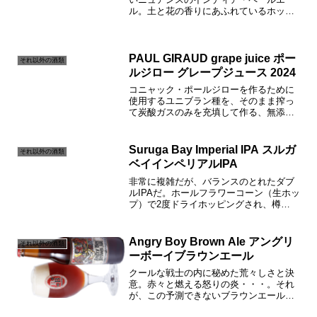
ル。土と花の香りにあふれているホップ
の風味とリッチでビスケットのようなモ
ルトの個性。そのバランスが完璧だThe
Label Speaks“帝国”はempireまたはim...
PAUL GIRAUD grape juice ポー
それ以外の酒類
ルジロー グレープジュース 2024
コニャック・ポールジローを作るために
使用するユニブラン種を、そのまま搾っ
て炭酸ガスのみを充填して作る、無添
加・無着色のナチュラルなスパークリン
グ・グレープジュースです。百貨店や有
名ホテル、一流レストラン、オーセンテ
Suruga Bay Imperial IPA スルガ
それ以外の酒類
ィックバーといったお得意様...
ベイインペリアルIPA
非常に複雑だが、バランスのとれたダブ
ルIPAだ。ホールフラワーコーン（生ホッ
プ）で2度ドライホッピングされ、樽
（瓶）詰の際にクロイゼンされている。
ホップのキャラクター（苦み、フレーバ
ー、アロマ）は深遠である。私たちの地
Angry Boy Brown Ale アングリ
それ以外の酒類
元駿河湾が深く壮大なよ...
ーボーイブラウンエール
クールな戦士の内に秘めた荒々しさと決
意。赤々と燃える怒りの炎・・・。それ
が、この予測できないブラウンエールの
姿。モルトの一瞬の甘さと優しさが、フ