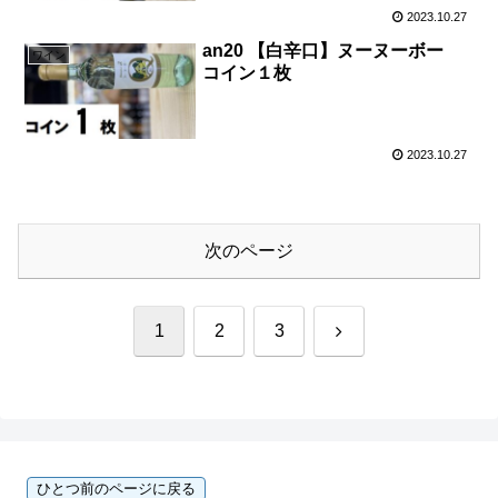
2023.10.27
an20 【白辛口】ヌーヌーボー
ワイン
コイン１枚
2023.10.27
次のページ
次
1
2
3
へ