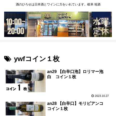
酒のひろせは日本酒とワインに力をいれています。岐阜 地酒
ywfコイン１枚
an29 【白辛口泡】ロリマー泡
ワイン
白 コイン１枚
2023.10.27
an28 【白辛口】モリビアンコ
ワイン
コイン１枚