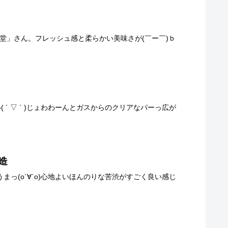
が「玉泉堂」さん。フレッシュ感と柔らかい美味さが(￣ー￣)ｂ
い( ´ ▽ ` )じょわわーんとガスからのクリアなパーっ広が
造