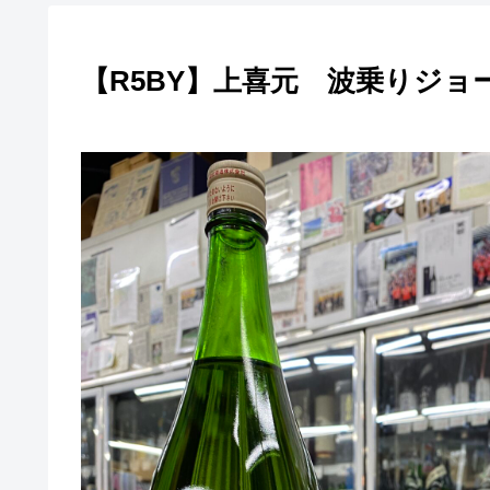
【R5BY】上喜元 波乗りジョ