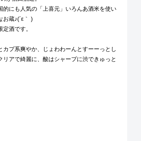
国的にも人気の「上喜元」いろんあ酒米を使い
♪(´ε｀ )
限定酒です。
とカプ系爽やか、じょわわーんとすーーっとし
クリアで綺麗に、酸はシャープに渋できゅっと