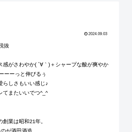
2024.09.03
0円 税抜
感がさわやか( ´∀｀)＋シャープな酸が爽やか
がすーーーっと伸びるぅ
愛らしさもいい感じ♪
てまたいいでつ^_^
の創業は昭和21年。
たのが酒田酒造。