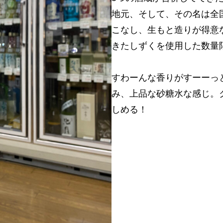
地元、そして、その名は全
こなし、生もと造りが得意なお蔵
きたしずくを使用した数量
すわーんな香りがすーーっ
み、上品な砂糖水な感じ。
しめる！