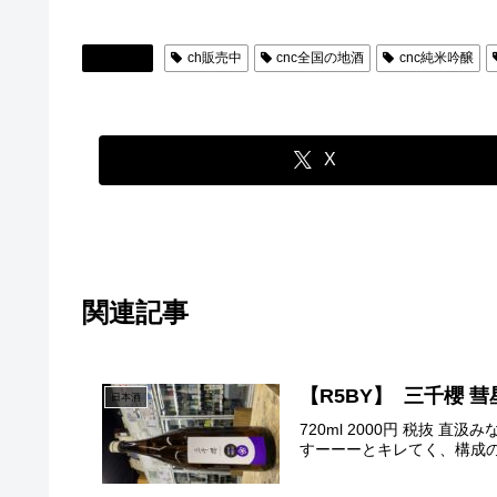
日本酒
ch販売中
cnc全国の地酒
cnc純米吟醸
X
関連記事
【R5BY】 三千櫻 彗
日本酒
720ml 2000円 税抜
すーーーとキレてく、構成の良