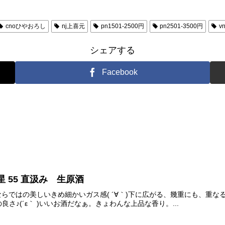
cnoひやおろし
nj上喜元
pn1501-2500円
pn2501-3500円
v
シェアする
Facebook
星 55 直汲み 生原酒
 直汲みならではの美しいきめ細かいガス感( ´∀｀)下に広がる、幾重にも
さ♪(´ε｀ )いいお酒だなぁ。きょわんな上品な香り。...