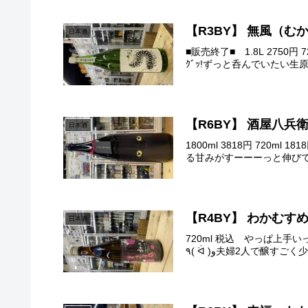
【R3BY】 無風（む
日本酒
■販売終了■ 1.8L 27
ｸﾞｯ!ずっと呑んでいたい生
【R6BY】 酒屋八兵衛
日本酒
1800ml 3818円 72
る甘みがすーーーっと伸びて
【R4BY】 わかむ
日本酒
720ml 税込 やっぱ上手いっすっ٩( ᐛ )و爽やかさと妖艶さしるするりんちょかわいさからのビターうまっ(о´∀`о)心地よいほん
٩( ᐛ )و夫婦2人で