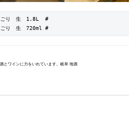
り　生　1.8L  #
り　生　720ml #
酒とワインに力をいれています。岐阜 地酒