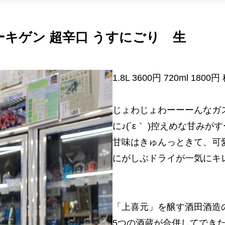
ーキゲン 超辛口 うすにごり 生
1.8L 3600円 720ml 180
じょわじょわーーーんなガス
に♪(´ε｀ )控えめな甘み
甘味はきゅんっときて、可
にがしぶドライが一気にキレ
「上喜元」を醸す酒田酒造
5つの酒蔵が合併してでき