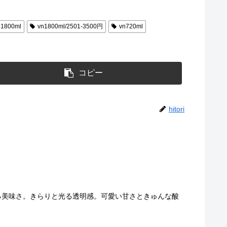
n1800ml
vn1800ml/2501-3500円
vn720ml
コピー
hitori
、重なる美味さ。きらりと光る透明感。可愛い甘さときゅんな酸