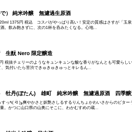
かで） 純米吟醸 無濾過生原酒
50円 720ml 1375円 税込 コスパがやっぱり高い！安定の質感はさす
原酒。飲み飽きずに、次の1杯を呑みたくなる。心地...
 生酛 Nero 限定醸造
0ml 1818円 税抜チェリーのようなキュンキュンな酸な香りがなんとも可愛らし
、気付いたら苦渋できゅきゅきゅっとキレるん...
すめ 牡丹(ぼたん) 雄町 純米吟醸 無濾過原酒 四季醸
のりな苦渋がすごく良い感じ
醸すごく少量。かつに山口県の山奥にそこに、わかむすめの蔵...