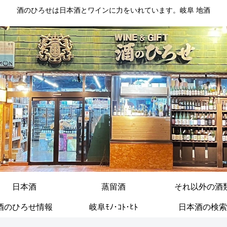
酒のひろせは日本酒とワインに力をいれています。岐阜 地酒
日本酒
蒸留酒
それ以外の酒
酒のひろせ情報
岐阜ﾓﾉ･ｺﾄ･ﾋﾄ
日本酒の検索