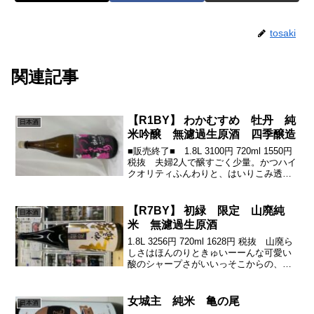
tosaki
関連記事
【R1BY】 わかむすめ 牡丹 純
日本酒
米吟醸 無濾過生原酒 四季醸造
■販売終了■ 1.8L 3100円 720ml 1550円
税抜 夫婦2人で醸すごく少量。かつハイ
クオリティふんわりと、はいりこみ透明
感ある甘みの広がりがたまらない。フェ
ードアウトの仕方もにくいね(´∀｀*)ｳﾌﾌ山
口県の山奥にそこに、わか...
【R7BY】 初緑 限定 山廃純
日本酒
米 無濾過生原酒
1.8L 3256円 720ml 1628円 税抜 山廃ら
しさはほんのりときゅいーーんな可愛い
酸のシャープさがいいっそこからの、み
かんを思わせる和を感じる甘みの質の良
さ٩( ᐛ )و余韻の複雑さとキレいいじゃな
いのぉー受注分の瓶詰めのみ、旨...
女城主 純米 亀の尾
日本酒