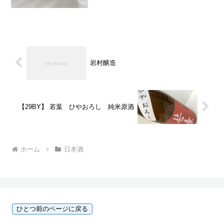
す。あさこさん！さらなる進化を期待(´∀
｀*)ｳﾌﾌ現在、本当に少量しか醸しており
ません。洗米機（通称：木...
岩村醸造
【29BY】 若葉 ひやおろし 純米原酒
ホーム
日本酒