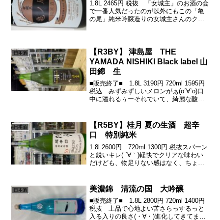
1.8L 2465円 税抜 「女城主」のお酒の会
で一番人気だったのが以外にもこの「亀
の尾」純米吟醸造りの女城主さんのクリ
アさの中に、濃密な旨味がええ具合に溶
け込んで、食とも合う合ういい逸品に^_^
女城主 純米 亀の尾 1.8L #
【R3BY】 津島屋 THE
日本酒
YAMADA NISHIKI Black label 山
田錦 生
■販売終了■ 1.8L 3190円 720ml 1595円
税込 みずみずしいメロンがぁ(о´∀`о)口
中に溢れるぅーそれでいて、綺麗な酸が
いいアシスト♪ぎゅっと最後は締めもきっ
ちり♪(´ε｀ )岐阜県本巣市産の契約山田錦
×7号酵母。今年も...
【R5BY】桂月 夏の生酒 超辛
日本酒
口 特別純米
1.8l 2600円 720ml 1300円 税抜スパーン
と鋭いキレ( ´∀｀)軽快でクリアな味わい
だけども、物足りない感はなく、ちょう
どいい旨味具合で、可愛さ見せつつ、キ
レ抜群っ♪(´ε｀ )この子も夏に必須アイテ
ムですぞっ蔵元hpより期...
美濃錦 清流の国 大吟醸
日本酒
■販売終了■ 1.8L 2800円 720ml 1400円
税抜 上品で心地よい苦さらっするっと
入る入りの良さ(・∀・)進化してきてま