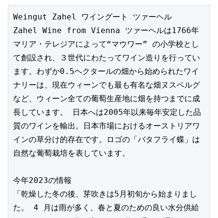
Weingut Zahel ワイングート ツァーヘル　

Zahel Wine from Vienna ツァーヘルは1766年
マリア・テレジアによって“マウワー” の小学校とし
て創設され、３世代にわたってワイン造りを行ってい
ます。わずか0.5ヘクタールの畑から始められたワイ
ナリーは、現在ウィーンでも最も有名な畑ヌスベルグ
など、ウィーン全ての葡萄生産地に畑を持つまでに成
長しています。 日本へは2005年以来毎年安定した品
質のワインを輸出。日本市場におけるオーストリアワ
インの草分け的存在です。ロゴの「バタフライ蝶」は 
自然な葡萄栽培を表しています。

今年2023の情報

「乾燥した冬の後、芽吹きは5月初旬から始まりまし
た。 4 月は雨が多く、春と夏のための良い水分供給