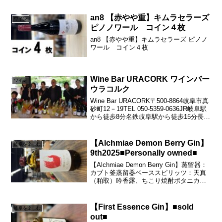
地域1 トスカーナ生産地域2 ボルゲリ色
赤重口コメ...
an8 【赤やや重】キムラセラーズ
ワイン
ピノノワール コイン４枚
an8 【赤やや重】キムラセラーズ ピノノ
ワール コイン４枚
Wine Bar URACORK ワインバー
ワイン
ウラコルク
Wine Bar URACORK〒500-8864岐阜市真
砂町12－19TEL 050-5359-0636JR岐阜駅
から徒歩8分名鉄岐阜駅から徒歩15分長住
町6丁目交差点から北方向、アミカの向か
いです。スタイリッシュでカジュアル、
あなたの隠...
【Alchmiae Demon Berry Gin】
岐阜を楽しむ
9th2025■Personally owned■
【Alchmiae Demon Berry Gin】蒸留器：
カブト釜蒸留器ベーススピリッツ：天真
（粕取）吟香露、ちこり焼酎ボタニカ
ル：ジュニパーベリー、ブラックベリ
ー、ラズベリー、ブルーベリー、ワイン
ベリー熟成樽： Sour red Ale...
【First Essence Gin】■sold
岐阜を楽しむ
out■