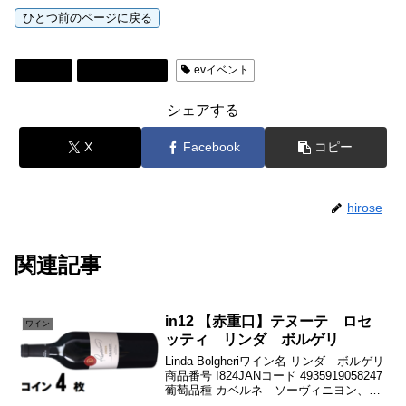
ワイン
岐阜を楽しむ
evイベント
シェアする
X
Facebook
コピー
hirose
関連記事
in12 【赤重口】テヌーテ ロセ
ワイン
ッティ リンダ ボルゲリ
Linda Bolgheriワイン名 リンダ ボルゲリ
商品番号 I824JANコード 4935919058247
葡萄品種 カベルネ ソーヴィニヨン、サ
ンジョヴェーゼ、メルロ国 イタリア生産