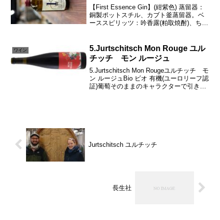
【First Essence Gin】(紺紫色) 蒸留器：
銅製ポットスチル、カブト釜蒸留器。ベ
ーススピリッツ：吟香露(粕取焼酎)、ちこ
り焼酎ボタニカル：ジュニパーベリーの
み2017/09/13 0:34xs-alchemiae-1stgin...
5.Jurtschitsch Mon Rouge ユル
ワイン
チッチ モン ルージュ
5.Jurtschitsch Mon Rougeユルチッチ モ
ン ルージュBio ビオ 有機(ユーロリーフ認
証)葡萄そのままのキャラクターで引き出
し100%健康な葡萄で造られています。エ
レガントでジューシーな味わい。手摘み
で収穫。１/３は全...
Jurtschitsch ユルチッチ
長生社